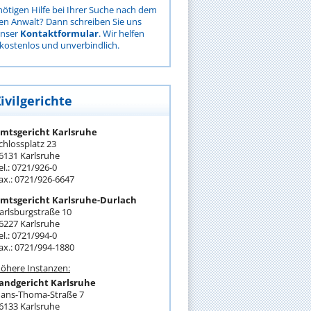
nötigen Hilfe bei Ihrer Suche nach dem
gen Anwalt? Dann schreiben Sie uns
unser
Kontaktformular
. Wir helfen
kostenlos und unverbindlich.
ivilgerichte
mtsgericht Karlsruhe
chlossplatz 23
6131 Karlsruhe
el.: 0721/926-0
ax.: 0721/926-6647
mtsgericht Karlsruhe-Durlach
arlsburgstraße 10
6227 Karlsruhe
el.: 0721/994-0
ax.: 0721/994-1880
öhere Instanzen:
andgericht Karlsruhe
ans-Thoma-Straße 7
6133 Karlsruhe