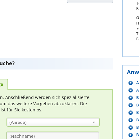
T
F
O
H
7
T
F
suche?
Anw
A
ge
A
rn. Anschließend werden sich spezialisierte
B
um das weitere Vorgehen abzuklären. Die
B
t für Sie kostenlos.
B
B
(Anrede)
B
B