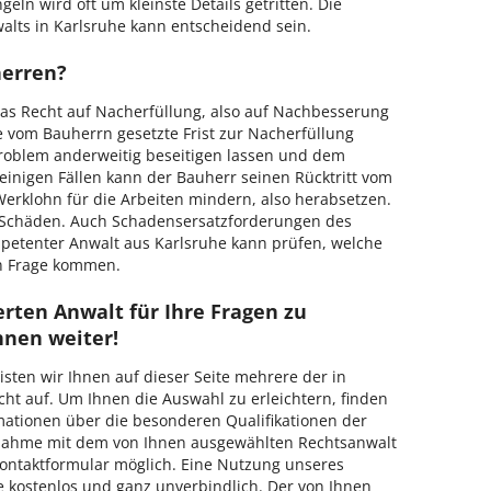
ln wird oft um kleinste Details getritten. Die
alts in Karlsruhe kann entscheidend sein.
erren?
as Recht auf Nacherfüllung, also auf Nachbesserung
ie vom Bauherrn gesetzte Frist zur Nacherfüllung
roblem anderweitig beseitigen lassen und dem
 einigen Fällen kann der Bauherr seinen Rücktritt vom
Werklohn für die Arbeiten mindern, also herabsetzen.
 Schäden. Auch Schadensersatzforderungen des
mpetenter Anwalt aus Karlsruhe kann prüfen, welche
in Frage kommen.
erten Anwalt für Ihre Fragen zu
hnen weiter!
isten wir Ihnen auf dieser Seite mehrere der in
echt auf. Um Ihnen die Auswahl zu erleichtern, finden
rmationen über die besonderen Qualifikationen der
fnahme mit dem von Ihnen ausgewählten Rechtsanwalt
Kontaktformular möglich. Eine Nutzung unseres
ie kostenlos und ganz unverbindlich. Der von Ihnen