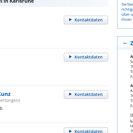
 in Karlsruhe
Sie be
richti
über 
Ihnen 
Kontaktdaten
Z
A
Kontaktdaten
S
7
T
F
A
K
Kunz
Kontaktdaten
7
wertungen)
T
F
 b
H
L
H
7
Kontaktdaten