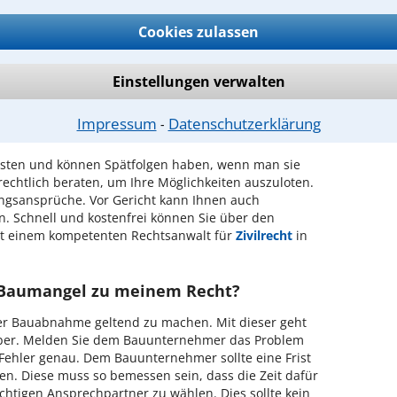
Cookies zulassen
Einstellungen verwalten
mangel geht, ist fachkompetente
er finden Sie Ihren Anwalt in Karlsruhe.
Impressum
Datenschutzerklärung
⁃
osten und können Spätfolgen haben, wenn man sie
 rechtlich beraten, um Ihre Möglichkeiten auszuloten.
ngsansprüche. Vor Gericht kann Ihnen auch
 Schnell und kostenfrei können Sie über den
it einem kompetenten Rechtsanwalt für
Zivilrecht
in
 Baumangel zu meinem Recht?
 der Bauabnahme geltend zu machen. Mit dieser geht
über. Melden Sie dem Bauunternehmer das Problem
 Fehler genau. Dem Bauunternehmer sollte eine Frist
en. Diese muss so bemessen sein, dass die Zeit dafür
richtigen Ansprechpartner zu wählen. Dies sollte kein