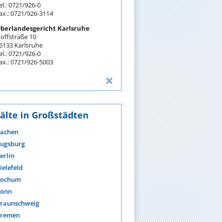
el.: 0721/926-0
ax.: 0721/926-3114
berlandesgericht Karlsruhe
offstraße 10
6133 Karlsruhe
el.: 0721/926-0
ax.: 0721/926-5003
älte in Großstädten
achen
ugsburg
erlin
ielefeld
ochum
onn
raunschweig
remen