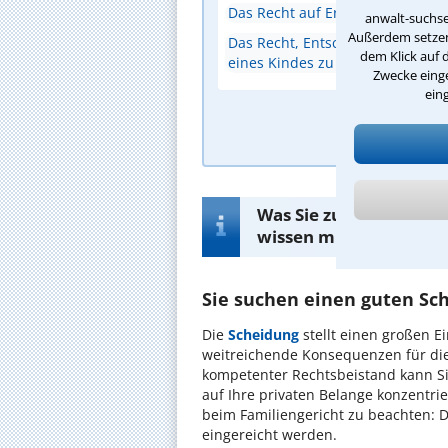
Das Recht auf Erbansprüche inn
anwalt-suchse
Außerdem setzen 
Das Recht, Entscheidungen für d
dem Klick auf 
eines Kindes zu treffen
Zwecke einge
ein
A
Was Sie zur Suche nac
wissen müssen
Sie suchen einen guten Sc
Die
Scheidung
stellt einen großen E
weitreichende Konsequenzen für die E
kompetenter Rechtsbeistand kann Sie 
auf Ihre privaten Belange konzentr
beim Familiengericht zu beachten: 
eingereicht werden.