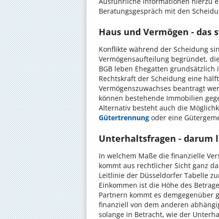
Ausführliche Informationen hierzu 
Beratungsgespräch mit den Scheidun
Haus und Vermögen - das s
Konflikte während der Scheidung sin
Vermögensaufteilung begründet, di
BGB leben Ehegatten grundsätzlich 
Rechtskraft der Scheidung eine hälft
Vermögenszuwachses beantragt werd
können bestehende Immobilien gege
Alternativ besteht auch die Möglich
Gütertrennung
oder eine Gütergeme
Unterhaltsfragen - darum l
In welchem Maße die finanzielle Ver
kommt aus rechtlicher Sicht ganz da
Leitlinie der Düsseldorfer Tabelle z
Einkommen ist die Höhe des Betrage
Partnern kommt es demgegenüber gan
finanziell von dem anderen abhängi
solange in Betracht, wie der Unterh