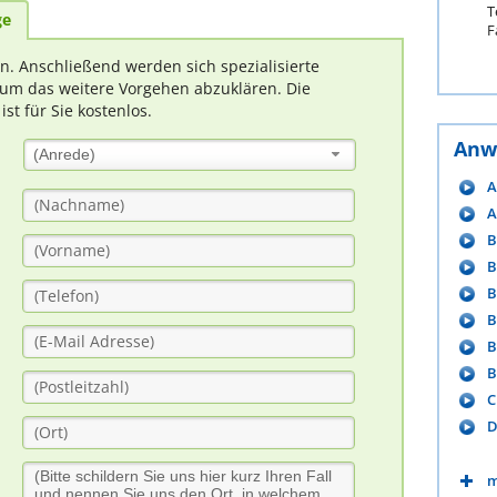
T
ge
F
rn. Anschließend werden sich spezialisierte
um das weitere Vorgehen abzuklären. Die
t für Sie kostenlos.
Anw
(Anrede)
A
A
B
B
B
B
B
B
C
D
m