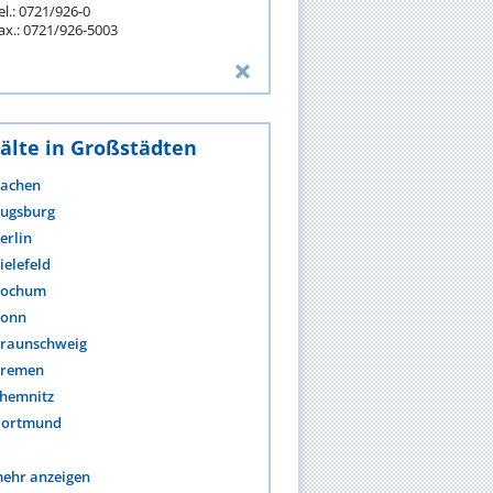
el.: 0721/926-0
ax.: 0721/926-5003
älte in Großstädten
achen
ugsburg
erlin
ielefeld
ochum
onn
raunschweig
remen
hemnitz
ortmund
ehr anzeigen