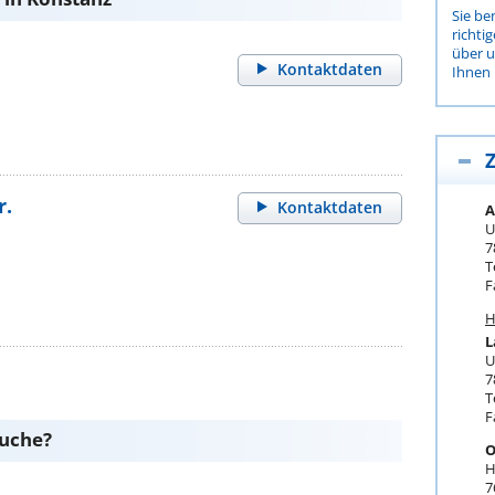
Sie be
richti
über 
Kontaktdaten
Ihnen 
Z
r.
Kontaktdaten
A
U
7
T
F
H
L
U
7
T
F
suche?
O
H
7