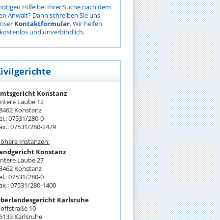
nötigen Hilfe bei Ihrer Suche nach dem
gen Anwalt? Dann schreiben Sie uns
unser
Kontaktformular
. Wir helfen
kostenlos und unverbindlich.
ivilgerichte
mtsgericht Konstanz
ntere Laube 12
8462 Konstanz
el.: 07531/280-0
ax.: 07531/280-2479
öhere Instanzen:
andgericht Konstanz
ntere Laube 27
8462 Konstanz
el.: 07531/280-0
ax.: 07531/280-1400
berlandesgericht Karlsruhe
offstraße 10
6133 Karlsruhe