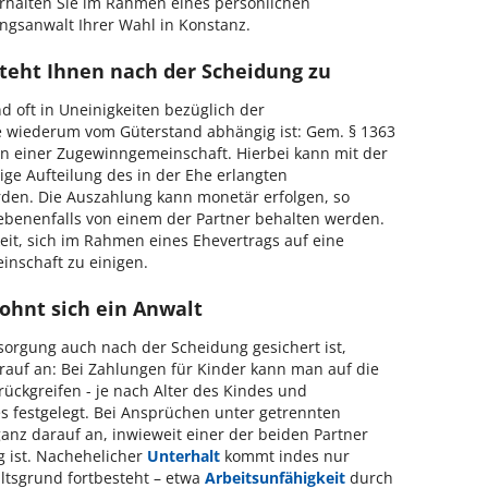
erhalten Sie im Rahmen eines persönlichen
gsanwalt Ihrer Wahl in Konstanz.
teht Ihnen nach der Scheidung zu
d oft in Uneinigkeiten bezüglich der
e wiederum vom Güterstand abhängig ist: Gem. § 1363
in einer Zugewinngemeinschaft. Hierbei kann mit der
ige Aufteilung des in der Ehe erlangten
en. Die Auszahlung kann monetär erfolgen, so
benenfalls von einem der Partner behalten werden.
keit, sich im Rahmen eines Ehevertrags auf eine
inschaft zu einigen.
ohnt sich ein Anwalt
sorgung auch nach der Scheidung gesichert ist,
rauf an: Bei Zahlungen für Kinder kann man auf die
urückgreifen - je nach Alter des Kindes und
s festgelegt. Bei Ansprüchen unter getrennten
z darauf an, inwieweit einer der beiden Partner
g ist. Nachehelicher
Unterhalt
kommt indes nur
altsgrund fortbesteht – etwa
Arbeitsunfähigkeit
durch