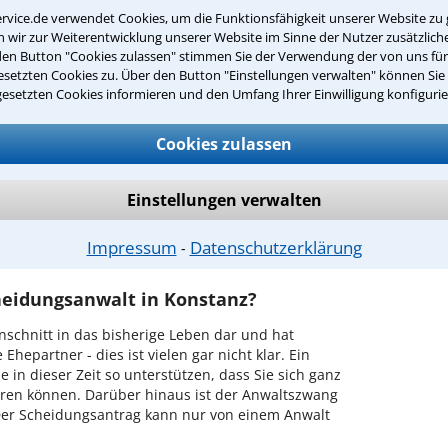
erhalb der Familie
rvice.de verwendet Cookies, um die Funktionsfähigkeit unserer Website zu 
wir zur Weiterentwicklung unserer Website im Sinne der Nutzer zusätzliche
ie Gesundheit, Ausbildung und Aufenthaltsort
den Button "Cookies zulassen" stimmen Sie der Verwendung der von uns fü
setzten Cookies zu. Über den Button "Einstellungen verwalten" können Sie 
gesetzten Cookies informieren und den Umfang Ihrer Einwilligung konfigurie
ntwort überprüfen
Cookies zulassen
Einstellungen verwalten
h einem Anwalt für Scheidung in Konstanz
Impressum
Datenschutzerklärung
⁃
heidungsanwalt in Konstanz?
inschnitt in das bisherige Leben dar und hat
hepartner - dies ist vielen gar nicht klar. Ein
in dieser Zeit so unterstützen, dass Sie sich ganz
ieren können. Darüber hinaus ist der Anwaltszwang
Der Scheidungsantrag kann nur von einem Anwalt