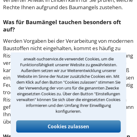
Rechte Ihnen aufgrund des Baumangels zustehen.
Was für Baumängel tauchen besonders oft
auf?
Werden Vorgaben bei der Verarbeitung von modernen
Baustoffen nicht eingehalten, kommt es häufig zu
Rissen in Mauerwerk oder Putz. Eine Wärmedämmung
anwalt-suchservice.de verwendet Cookies, um die
verliert ihre Funktion, wenn sie feucht wird. Ursache
Funktionsfähigkeit unserer Website zu gewährleisten.
kann eine undichte Dampfsperre sein. Unsachgemäß
Außerdem setzen wir zur Weiterentwicklung unserer
Website im Sinne der Nutzer zusätzliche Cookies ein. Mit
eingebaute Fenster verursachen oft Luftzug und lassen
dem Klick auf den Button "Cookies zulassen" stimmen Sie
Feuchtigkeit herein. Wird Holz verbaut, bevor es richtig
der Verwendung der von uns für die genannten Zwecke
trocknen konnte, bekommt es nach dem Einbau oft
eingesetzten Cookies zu. Über den Button "Einstellungen
Risse. Diese können die Stabilität einer Konstruktion
verwalten" können Sie sich über die eingesetzten Cookies
informieren und den Umfang Ihrer Einwilligung
gefährden. Ein erfahrener Rechtsanwalt in Linden kann
konfigurieren.
Ihnen bei einem Baumangel helfen, die Folgen
überschaubar zu halten.
Cookies zulassen
Welche Ansprüche kann man geltend machen,