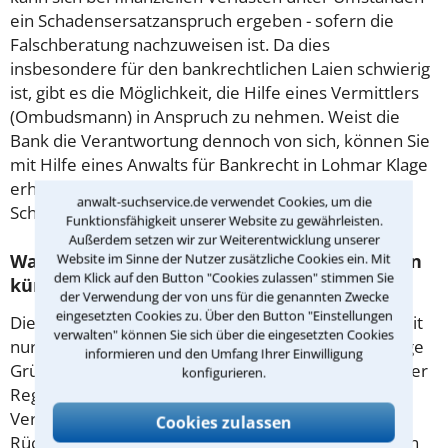
ein Schadensersatzanspruch ergeben - sofern die
Falschberatung nachzuweisen ist. Da dies
insbesondere für den bankrechtlichen Laien schwierig
ist, gibt es die Möglichkeit, die Hilfe eines Vermittlers
(Ombudsmann) in Anspruch zu nehmen. Weist die
Bank die Verantwortung dennoch von sich, können Sie
mit Hilfe eines Anwalts für Bankrecht in Lohmar Klage
erheben. Frist: 3 Jahre ab Kenntnisnahme des
anwalt-suchservice.de verwendet Cookies, um die
Schadens!
Funktionsfähigkeit unserer Website zu gewährleisten.
Außerdem setzen wir zur Weiterentwicklung unserer
Wann darf die Bank rechtmäßig ein Darlehen
Website im Sinne der Nutzer zusätzliche Cookies ein. Mit
dem Klick auf den Button "Cookies zulassen" stimmen Sie
kündigen?
der Verwendung der von uns für die genannten Zwecke
eingesetzten Cookies zu. Über den Button "Einstellungen
Die Bank kann einen Kreditvertrag mit fester Laufzeit
verwalten" können Sie sich über die eingesetzten Cookies
nur dann außerordentlich kündigen, wenn gewichtige
informieren und den Umfang Ihrer Einwilligung
Gründe gegeben sind: Hierfür genügt allerdings in der
konfigurieren.
Regel bereits die drohende Verschlechterung der
Vermögensverhältnisse - sofern dadurch die
Cookies zulassen
Rückzahlung gefährdet wird. Zudem hat die Bank ein