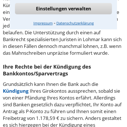
Kündigungsrecht, wenn der Kunde die Zahlungen
Einstellungen verwalten
einstellt. Zum Schutz des Verbrauchers muss sich die
Verzugssumme bei Verbraucherdarlehensverträgen
⁃
Impressum
Datenschutzerklärung
jedoch über 2 Raten auf mind. 5% des Nennbetrags
belaufen. Die Unterstützung durch einen auf
Bankrecht spezialisierten Juristen in Lohmar kann sich
in diesen Fällen dennoch manchmal lohnen, z.B. wenn
das Mahnschreiben unpräzise formuliert wurde.
Ihre Rechte bei der Kündigung des
Bankkontos/Sparvertrags
Grundsätzlich kann Ihnen die Bank auch die
Kündigung
Ihres Girokontos aussprechen, sobald sie
von einer Pfändung Ihres Kontos erfährt. Allerdings
sind Banken gesetzlich dazu verpflichtet, Ihr Konto auf
Antrag als P-Konto zu führen und Ihnen somit einen
Freibetrag von 1.178,59 € zu sichern. Anders gestaltet
es sich hiergegen bei der Kündigung eines