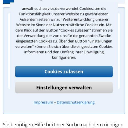
anwalt-suchservice.de verwendet Cookies, um die
Funktionsfähigkeit unserer Website zu gewährleisten.
Außerdem setzen wir zur Weiterentwicklung unserer
Frage 1/5: Ab wann gilt das
Website im Sinne der Nutzer zusätzliche Cookies ein. Mit
Kündigungsschutzgesetz in einem Betrieb?
dem Klick auf den Button "Cookies zulassen" stimmen Sie
der Verwendung der von uns für die genannten Zwecke
Ab dem ersten Arbeitstag
eingesetzten Cookies zu. Über den Button "Einstellungen
Ab einer Betriebsgröße von mehr als 5
verwalten" können Sie sich über die eingesetzten Cookies
informieren und den Umfang Ihrer Einwilligung
Arbeitnehmern
konfigurieren.
Ab einer Betriebsgröße von mehr als 10
Arbeitnehmern
Cookies zulassen
Erst nach drei Jahren Betriebszugehörigkeit
Einstellungen verwalten
Antwort überprüfen
⁃
Impressum
Datenschutzerklärung
Sie benötigen Hilfe bei Ihrer Suche nach dem richtigen