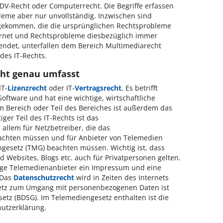
DV-Recht oder Computerrecht. Die Begriffe erfassen
leme aber nur unvollständig. Inzwischen sind
gekommen, die die ursprünglichen Rechtsprobleme
ternet und Rechtsprobleme diesbezüglich immer
wendet, unterfallen dem Bereich Multimediarecht
des IT-Rechts.
cht genau umfasst
IT-
Lizenzrecht
oder IT-
Vertragsrecht
. Es betrifft
oftware und hat eine wichtige, wirtschaftliche
 Bereich oder Teil des Bereiches ist außerdem das
iger Teil des IT-Rechts ist das
 allem für Netzbetreiber, die das
eachten müssen und für Anbieter von Telemedien
ngesetz (TMG) beachten müssen. Wichtig ist, dass
d Websites, Blogs etc. auch für Privatpersonen gelten.
ge Telemedienanbieter ein Impressum und eine
Das
Datenschutzrecht
wird in Zeiten des Internets
etz zum Umgang mit personenbezogenen Daten ist
etz (BDSG). Im Telemediengesetz enthalten ist die
hutzerklärung.