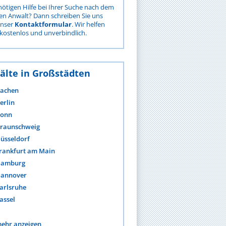
nötigen Hilfe bei Ihrer Suche nach dem
gen Anwalt? Dann schreiben Sie uns
unser
Kontaktformular
. Wir helfen
kostenlos und unverbindlich.
älte in Großstädten
achen
erlin
onn
raunschweig
üsseldorf
rankfurt am Main
amburg
annover
arlsruhe
assel
ehr anzeigen