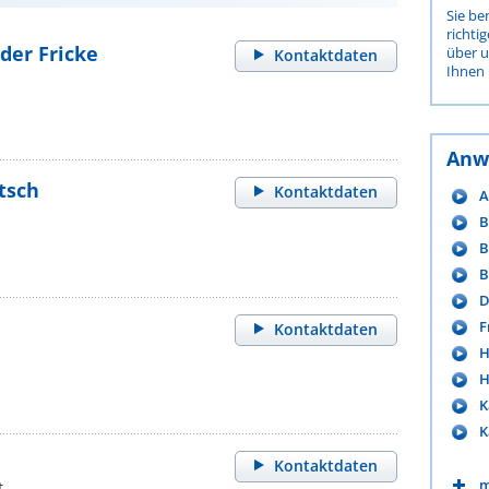
Sie be
richti
der Fricke
über 
Kontaktdaten
Ihnen 
Anw
ltsch
Kontaktdaten
A
B
B
B
D
F
Kontaktdaten
H
H
K
K
Kontaktdaten
m
t