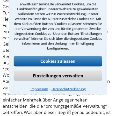
seine Wohnung. Dagegen steht das
anwalt-suchservice.de verwendet Cookies, um die
Gemeinschaftseigentum, zu dem zum Beispiel
Funktionsfähigkeit unserer Website zu gewährleisten.
Fundament, Außenwände, Dach, Treppenhaus,
Außerdem setzen wir zur Weiterentwicklung unserer
Tiefgarage, Aufzug, Leitungen, Außentüren und
Website im Sinne der Nutzer zusätzliche Cookies ein. Mit
dem Klick auf den Button "Cookies zulassen" stimmen Sie
Fenster gehören. Nicht immer sind alle Beteiligten
der Verwendung der von uns für die genannten Zwecke
einverstanden, wenn die Versammlung Maßnahmen
eingesetzten Cookies zu. Über den Button "Einstellungen
beschließt, die teuer sind oder das Aussehen des
verwalten" können Sie sich über die eingesetzten Cookies
Gebäudes oder der Wohnanlage verändern. Die
informieren und den Umfang Ihrer Einwilligung
konfigurieren.
Beschlüsse können jedoch mit Hilfe eines
Rechtsanwalts für Wohnungseigentumsrecht
Cookies zulassen
angegriffen werden. Nicht alle Beschlüsse sind
rechtlich wasserdicht: So schreibt das
Wohnungseigentumsgesetz (WEG) verschiedene
Einstellungen verwalten
Abstimmungsverfahren für unterschiedliche Themen
vor. Nicht immer werden diese feinen Unterschiede
⁃
Impressum
Datenschutzerklärung
beachtet. So können die Wohnungseigentümer mit
einfacher Mehrheit über Angelegenheiten
entscheiden, die die “ordnungsgemäße Verwaltung”
betreffen. Was aber dieser Begriff genau bedeutet, ist