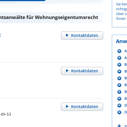
Sie be
richti
über 
chtsanwälte für Wohnungseigentumsrecht
Ihnen 
c
Kontaktdaten
Anw
A
A
B
Kontaktdaten
B
B
B
B
B
D
Kontaktdaten
D
 49-53
m