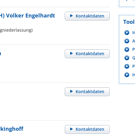
H) Volker Engelhardt
Kontaktdaten
Tool
gniederlassung)
I
A
P
n
Kontaktdaten
G
P
I
Kontaktdaten
rkinghoff
Kontaktdaten