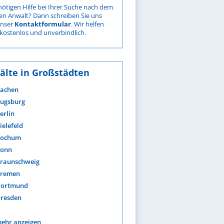
nötigen Hilfe bei Ihrer Suche nach dem
gen Anwalt? Dann schreiben Sie uns
unser
Kontaktformular
. Wir helfen
kostenlos und unverbindlich.
älte in Großstädten
achen
ugsburg
erlin
ielefeld
ochum
onn
raunschweig
remen
ortmund
resden
ehr anzeigen