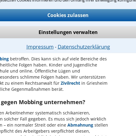
Cookies zulassen
ompetenten Rechtsanwalt in Griesheim,
Einstellungen verwalten
setzt sind? Rechtliche Beratung kann
Impressum
Datenschutzerklärung
⁃
bing
betroffen. Dies kann sich auf viele Bereiche des
eitliche Folgen haben. Kinder und Jugendliche
hule und online. Öffentliche Lügen und
esonders schlimme Folgen haben. Wir unterstützen
akt zu einem Rechtsanwalt für
Zivilrecht
in Griesheim
mögliche Gegenmaßnahmen berät.
 gegen Mobbing unternehmen?
en Arbeitnehmer systematisch schikanieren,
in solcher Fall gegeben. Es muss sich jedoch wirklich
 – ein normaler Streit oder eine
Abmahnung
stellen
flicht des Arbeitgebers verpflichtet diesen,