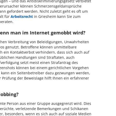
gen – und das Antidiskriminierungsgesetz verbietet
Verursacher können Schmerzensgeldansprüche
nn gefordert werden. Nicht zuletzt geht es oft um
alt für
Arbeitsrecht
in Griesheim kann Sie zum
beraten.
enn man im Internet gemobbt wird?
schen Verbreitung von Beleidigungen, Unwahrheiten
os genutzt. Betroffene können unmittelbare
 ein Kontaktverbot verhindern, dass sich auch auf
r üblichen Handlungen sind Straftaten, auch
afverfolgung setzt meist einen Strafantrag des
reenshots können bei einem gerichtlichen Vorgehen
s kann ein Seitenbetreiber dazu gezwungen werden,
Prüfung der Beweislage hilft Ihnen ein erfahrener
Mobbing?
mmte Person aus einer Gruppe ausgegrenzt wird. Dies
 Gerüchte, verletzende Bemerkungen und Schikanen
ter, besonders, wenn es sich auch auf soziale Medien