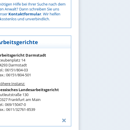
nötigen Hilfe bei Ihrer Suche nach dem
gen Anwalt? Dann schreiben Sie uns
unser
Kontaktformular
. Wir helfen
kostenlos und unverbindlich.
Arbeitsgerichte
rbeitsgericht Darmstadt
teubenplatz 14
4293 Darmstadt
el.: 06151/804-03
ax.: 06151/804-501
öhere Instanz:
essisches Landesarbeitsgericht
utleutstraße 130
0327 Frankfurt am Main
el.: 069/15047-0
ax.: 0611/32761-8539