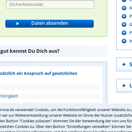
A
P
G
P
I
 gut kennst Du Dich aus?
ätzlich ein Anspruch auf gesetzlichen
hörigkeit
s Arbeitsverhältnisses
rvice.de verwendet Cookies, um die Funktionsfähigkeit unserer Website zu 
ung
wir zur Weiterentwicklung unserer Website im Sinne der Nutzer zusätzliche
den Button "Cookies zulassen" stimmen Sie der Verwendung der von uns fü
setzten Cookies zu. Über den Button "Einstellungen verwalten" können Sie 
ntwort überprüfen
gesetzten Cookies informieren und den Umfang Ihrer Einwilligung konfigurie