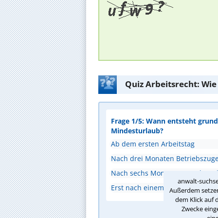
Quiz Arbeitsrecht: Wie
Frage 1/5: Wann entsteht grunds
Mindesturlaub?
Ab dem ersten Arbeitstag
Nach drei Monaten Betriebszuge
Nach sechs Monaten Bestehen de
anwalt-suchse
Erst nach einem Jahr Beschäftig
Außerdem setzen 
dem Klick auf 
Zwecke einge
A
ein