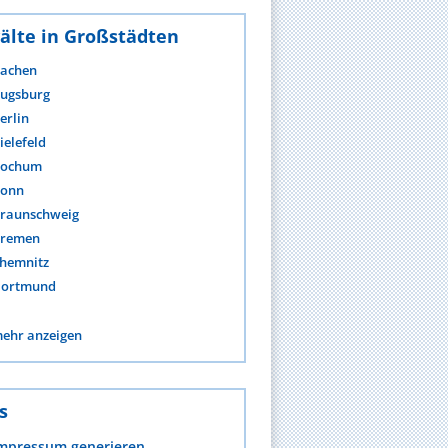
älte in Großstädten
achen
ugsburg
erlin
ielefeld
ochum
onn
raunschweig
remen
hemnitz
ortmund
ehr anzeigen
s
mpressum generieren