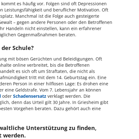
z kommt es häufig vor. Folgen sind oft Depressionen
n Leistungsfähigkeit und beruflicher Motivation. Oft
platz. Manchmal ist die Folge auch gesteigerte
 Gewalt – gegen andere Personen oder den Betroffenen
ihr Handeln nicht einstellen, kann ein erfahrener
möglichen Gegenmaßnahmen beraten.
 der Schule?
zung mit bösen Gerüchten und Beleidigungen. Oft
lte online verbreitet, bis die Betroffenen
ndelt es sich oft um Straftaten, die nicht als
afmündigkeit tritt mit dem 14. Geburtstag ein. Eine
nderen Person in einer hilflosen Lage: Es drohen eine
der eine Geldstrafe. Vom 7. Lebensjahr an können
d
oder
Schadensersatz
verklagt werden. Die
lich, denn das Urteil gilt 30 Jahre. In Griesheim gibt
 besten Vorgehen beraten. Dazu gehört auch eine
waltliche Unterstützung zu finden,
t werden.