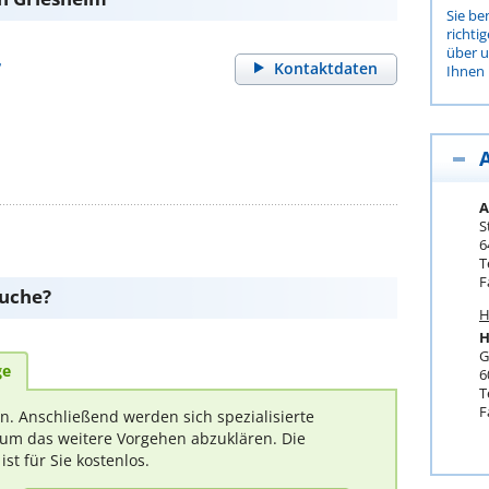
Sie be
richti
über 
r
Kontaktdaten
Ihnen 
A
S
6
T
F
suche?
H
H
G
ge
6
T
F
rn. Anschließend werden sich spezialisierte
um das weitere Vorgehen abzuklären. Die
t für Sie kostenlos.