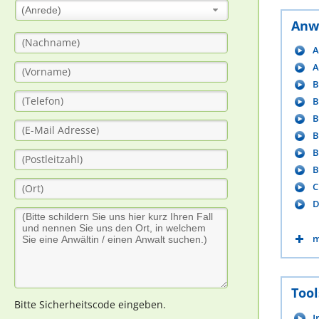
(Anrede)
Anw
A
A
B
B
B
B
B
B
C
D
m
Tool
Bitte Sicherheitscode eingeben.
I