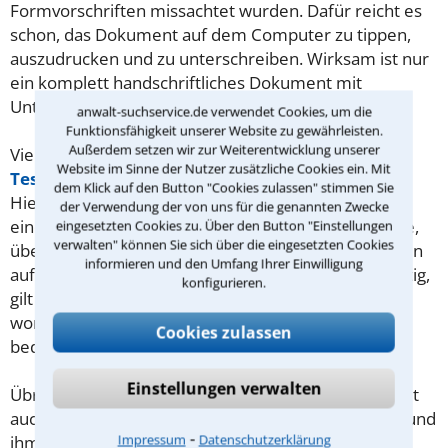
Formvorschriften missachtet wurden. Dafür reicht es
schon, das Dokument auf dem Computer zu tippen,
auszudrucken und zu unterschreiben. Wirksam ist nur
ein komplett handschriftliches Dokument mit
Unterschrift, Ort und Datum.
anwalt-suchservice.de verwendet Cookies, um die
Funktionsfähigkeit unserer Website zu gewährleisten.
Außerdem setzen wir zur Weiterentwicklung unserer
Vielleicht möchten Sie auch ein gemeinschaftliches
Website im Sinne der Nutzer zusätzliche Cookies ein. Mit
Testament
mit Ihrem Ehepartner aufsetzen?
dem Klick auf den Button "Cookies zulassen" stimmen Sie
Hierzulande ist dies möglich. Allerdings gelten dafür
der Verwendung der von uns für die genannten Zwecke
eine Reihe von Regeln und es gibt diverse Fallstricke,
eingesetzten Cookies zu. Über den Button "Einstellungen
verwalten" können Sie sich über die eingesetzten Cookies
über die Sie ein Rechtsanwalt für Erbrecht am besten
informieren und den Umfang Ihrer Einwilligung
aufklären kann. Ist Ihre letztwillige Verfügung ungültig,
konfigurieren.
gilt die gesetzliche Erbfolge – und dann bekommt
womöglich jemand Ihr Geld, den Sie gar nicht
Cookies zulassen
bedenken wollten.
Einstellungen verwalten
Übrigens kann Sie ein im Erbrecht erfahrener Anwalt
auch darüber beraten, wie Sie jemanden enterben und
⁃
Impressum
Datenschutzerklärung
ihm womöglich auch den
Pflichtteil
entziehen, den