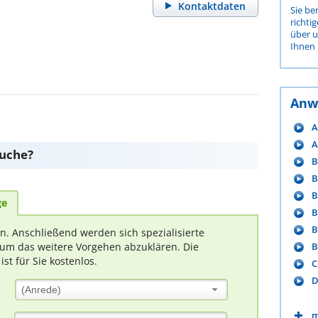
Kontaktdaten
Sie be
richti
über 
Ihnen 
Anw
A
A
suche?
B
B
B
ge
B
B
rn. Anschließend werden sich spezialisierte
B
um das weitere Vorgehen abzuklären. Die
t für Sie kostenlos.
C
D
(Anrede)
m