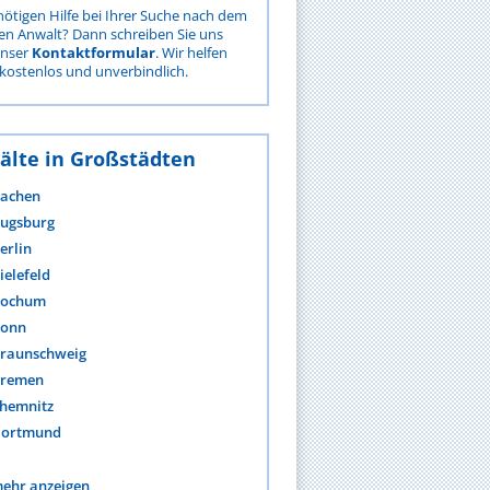
nötigen Hilfe bei Ihrer Suche nach dem
gen Anwalt? Dann schreiben Sie uns
unser
Kontaktformular
. Wir helfen
kostenlos und unverbindlich.
älte in Großstädten
achen
ugsburg
erlin
ielefeld
ochum
onn
raunschweig
remen
hemnitz
ortmund
ehr anzeigen