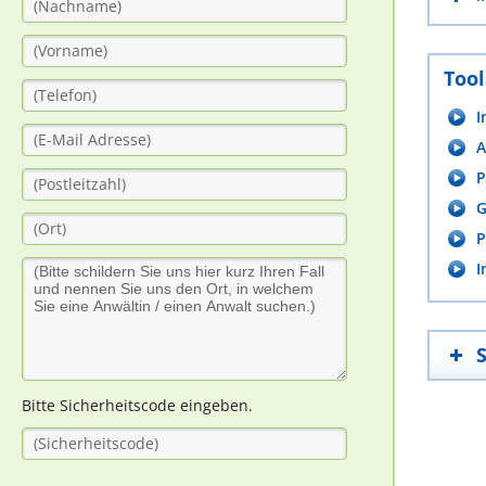
Tool
I
A
P
G
P
I
Bitte Sicherheitscode eingeben.