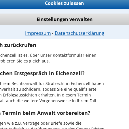
Cookies zulassen
t in Ihrer Umgebung auswählen
Einstellungen verwalten
r Kanzlei in Eichenzell einen Beratungstermin
Impressum
Datenschutzerklärung
⁃
ch zurückrufen
chenzell ist es, über unser Kontaktformular einen
obieren Sie es gleich aus.
chen Erstgespräch in Eichenzell?
hrem Rechtsanwalt für Strafrecht in Eichenzell haben
verhalt zu schildern, sodass Sie eine qualifizierte
n Erfolgsaussichten erhalten. In diesem Termin
lt auch die weitere Vorgehensweise in Ihrem Fall.
en Termin beim Anwalt vorbereiten?
en wie z.B. Verträge oder Briefe sowie die
nter Aufschluss darüber geben, ob der Gegner Fristen