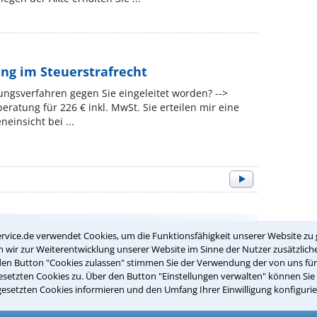
ng im Steuerstrafrecht
tlungsverfahren gegen Sie eingeleitet worden? -->
eratung für 226 € inkl. MwSt. Sie erteilen mir eine
neinsicht bei ...
inem Anwalt für Strafrecht in Eichenzell
rvice.de verwendet Cookies, um die Funktionsfähigkeit unserer Website zu 
wir zur Weiterentwicklung unserer Website im Sinne der Nutzer zusätzliche
den Button "Cookies zulassen" stimmen Sie der Verwendung der von uns fü
d Sie bei unseren Anwälten aus Eichenzell und
setzten Cookies zu. Über den Button "Einstellungen verwalten" können Sie 
gesetzten Cookies informieren und den Umfang Ihrer Einwilligung konfigurie
passenden Anwalt für Strafrecht in