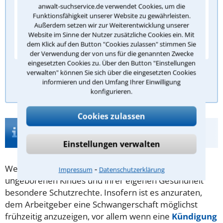
anwalt-suchservice.de verwendet Cookies, um die
Die Erhöhung von Unternehmensgewinnen
Funktionsfähigkeit unserer Website zu gewährleisten.
Außerdem setzen wir zur Weiterentwicklung unserer
Die Kontrolle von Arbeitsverträgen
Website im Sinne der Nutzer zusätzliche Cookies ein. Mit
Die Regelung von Steuerpflichten
dem Klick auf den Button "Cookies zulassen" stimmen Sie
der Verwendung der von uns für die genannten Zwecke
eingesetzten Cookies zu. Über den Button "Einstellungen
verwalten" können Sie sich über die eingesetzten Cookies
Antwort überprüfen
informieren und den Umfang Ihrer Einwilligung
konfigurieren.
Cookies zulassen
Infos zur Suche nach einem Anwalt für
Mutterschutz in Oldenburg
Einstellungen verwalten
⁃
Werdende Mütter genießen zum Schutz des
Impressum
Datenschutzerklärung
ungeborenen Kindes und ihrer eigenen Gesundheit
besondere Schutzrechte. Insofern ist es anzuraten,
dem Arbeitgeber eine Schwangerschaft möglichst
frühzeitig anzuzeigen, vor allem wenn eine
Kündigung