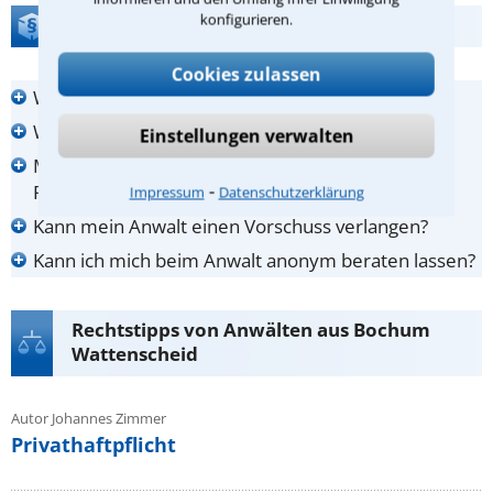
konfigurieren.
FAQ zur Anwalt-Suche
Cookies zulassen
Wie viel kostet ein Schreiben vom Anwalt?
Was muss ich zur Erstberatung mitbringen?
Einstellungen verwalten
Muss ich den Anwalt nehmen, den mir meine
⁃
Rechtsschutzversicherung empfiehlt?
Impressum
Datenschutzerklärung
Kann mein Anwalt einen Vorschuss verlangen?
Kann ich mich beim Anwalt anonym beraten lassen?
Rechtstipps von Anwälten aus Bochum
Wattenscheid
Autor Johannes Zimmer
Privathaftpflicht