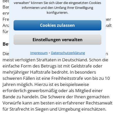
bedroht. Wird die Tat jedoch mit Waffen, in einer
verwalten" können Sie sich über die eingesetzten Cookies
Bande oder als Wohnungseinbruch begangen,
informieren und den Umfang Ihrer Einwilligung
erwarten den Beschuldigten laut Gesetz höhere
konfigurieren.
Freiheitsstrafen. Es ist daher ratsam sich im Falle einer
Anzeige frühzeitig mit einem erfahrenen Rechtsanwalt
Cookies zulassen
für Strafrecht in Siegen zu beratschlagen!
Einstellungen verwalten
Betrug: Das kommt auf Sie zu
⁃
Impressum
Datenschutzerklärung
Die Schädigung fremden Vermögens zählt zu den am
meist verfolgten Straftaten in Deutschland. Schon die
einfache Form des Betrugs ist mit Geldstrafe oder
mehrjähriger Haftstrafe bedroht. In besonders
schweren Fällen ist eine Freihheitsstrafe von bis zu 10
Jahren möglich. Hierzu ist es beispielsweise
erforderlich gewerbsmäßig oder als Mitglied einer
Bande zu handeln. Die Schwere der Ihnen gemachten
Vorwürfe kann am besten ein erfahrener Rechtsanwalt
für Strafrecht in Siegen und Umgebung einschätzen.