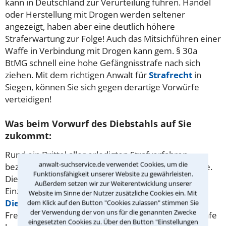
kann in Deutschland zur Verurteilung führen. Handel
oder Herstellung mit Drogen werden seltener
angezeigt, haben aber eine deutlich höhere
Straferwartung zur Folge! Auch das Mitsichführen einer
Waffe in Verbindung mit Drogen kann gem. § 30a
BtMG schnell eine hohe Gefängnisstrafe nach sich
ziehen. Mit dem richtigen Anwalt für
Strafrecht
in
Siegen, können Sie sich gegen derartige Vorwürfe
verteidigen!
Was beim Vorwurf des Diebstahls auf Sie
zukommt:
Rund ein Drittel aller erledigten Strafverfahren
anwalt-suchservice.de verwendet Cookies, um die
beziehen sich auf Eigentums- und Vermögensdelikte.
Funktionsfähigkeit unserer Website zu gewährleisten.
Die Konsequenzen für den Täter sind dabei je nach
Außerdem setzen wir zur Weiterentwicklung unserer
Einzelfall höchst unterschiedlich. Der einfache
Website im Sinne der Nutzer zusätzliche Cookies ein. Mit
Diebstahl
ist nach deutschem Strafrecht mit einer
dem Klick auf den Button "Cookies zulassen" stimmen Sie
der Verwendung der von uns für die genannten Zwecke
Freiheitsstrafe von bis zu 5 Jahren oder mit Geldstrafe
eingesetzten Cookies zu. Über den Button "Einstellungen