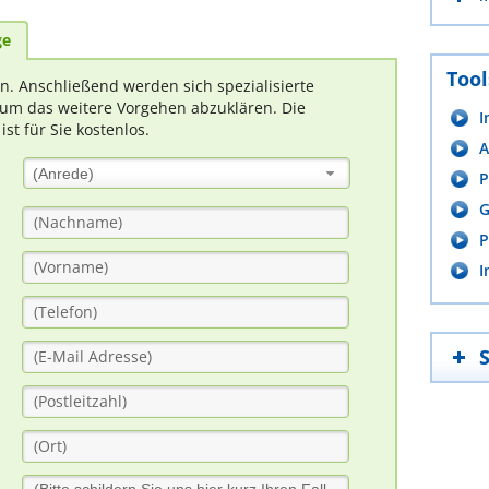
ge
Tool
rn. Anschließend werden sich spezialisierte
um das weitere Vorgehen abzuklären. Die
I
t für Sie kostenlos.
A
(Anrede)
P
G
P
I