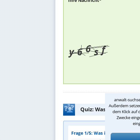
Ihre Nachricht*
anwalt-suchse
Außerdem setzen 
Quiz: Was weißt Du üb
dem Klick auf 
Zwecke einge
ein
Frage 1/5: Was ist eine zentral