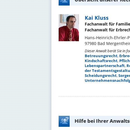
Kai Kluss
Fachanwalt für Famili
Fachanwalt für Erbrec
Hans-Heinrich-Ehrler-P
97980 Bad Mergenthe
Dieser Anwalt berät Sie in f
Betreuungsrecht
,
Erbre
Kindschaftsrecht
,
Pflic
Lebenspartnerschaft
,
R
der Testamentsgestalt
Scheidungsrecht
,
Sorge
Unternehmensnachfolg
Hilfe bei Ihrer Anwalt