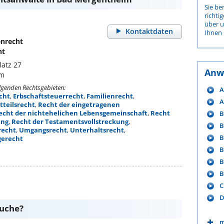
Sie be
richti
über 
Kontaktdaten
Ihnen 
enrecht
ht
latz 27
Anw
im
olgenden Rechtsgebieten:
A
cht
,
Erbschaftsteuerrecht
,
Familienrecht
,
A
htteilsrecht
,
Recht der eingetragenen
echt der nichtehelichen Lebensgemeinschaft
,
Recht
B
ung
,
Recht der Testamentsvollstreckung
,
B
recht
,
Umgangsrecht
,
Unterhaltsrecht
,
B
erecht
B
B
B
C
D
suche?
m