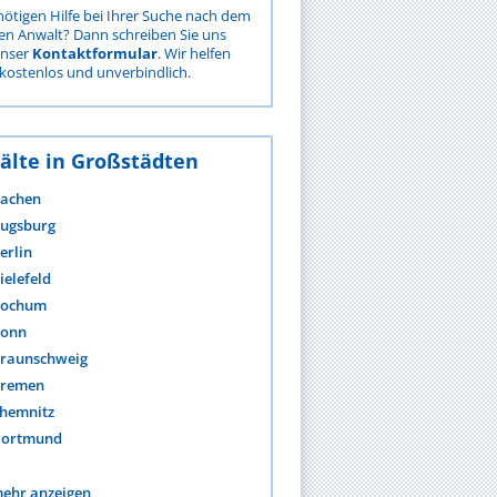
nötigen Hilfe bei Ihrer Suche nach dem
gen Anwalt? Dann schreiben Sie uns
unser
Kontaktformular
. Wir helfen
kostenlos und unverbindlich.
älte in Großstädten
achen
ugsburg
erlin
ielefeld
ochum
onn
raunschweig
remen
hemnitz
ortmund
ehr anzeigen