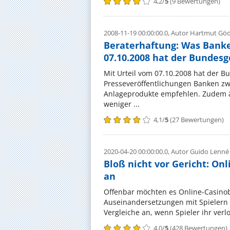
4,2
/
5
(
9
Bewertungen)
2008-11-19 00:00:00.0,
Autor Hartmut Gö
Beraterhaftung: Was Bank
07.10.2008 hat der Bundesg
Mit Urteil vom 07.10.2008 hat der B
Presseveröffentlichungen Banken z
Anlageprodukte empfehlen. Zudem ä
weniger ...
4,1
/
5
(
27
Bewertungen)
2020-04-20 00:00:00.0,
Autor Guido Lenn
Bloß nicht vor Gericht: On
an
Offenbar möchten es Online-Casinobet
Auseinandersetzungen mit Spielern
Vergleiche an, wenn Spieler ihr ver
4,0
/
5
(
428
Bewertungen)