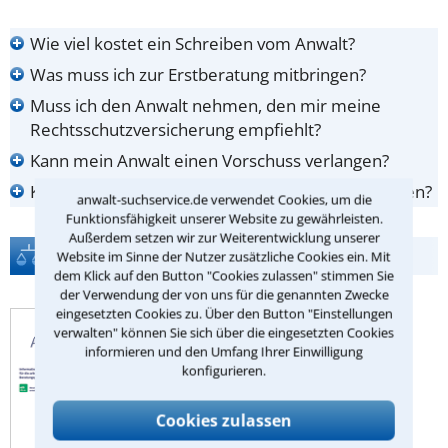
Wie viel kostet ein Schreiben vom Anwalt?
Was muss ich zur Erstberatung mitbringen?
Muss ich den Anwalt nehmen, den mir meine
Rechtsschutzversicherung empfiehlt?
Kann mein Anwalt einen Vorschuss verlangen?
Kann ich mich beim Anwalt anonym beraten lassen?
anwalt-suchservice.de verwendet Cookies, um die
Funktionsfähigkeit unserer Website zu gewährleisten.
Außerdem setzen wir zur Weiterentwicklung unserer
Rechtstipps
Website im Sinne der Nutzer zusätzliche Cookies ein. Mit
dem Klick auf den Button "Cookies zulassen" stimmen Sie
der Verwendung der von uns für die genannten Zwecke
Autor: RAin FAinArbR Eva Einfeldt,DWF
eingesetzten Cookies zu. Über den Button "Einstellungen
Germany Rechtsanwaltsgesellschaft mbH
verwalten" können Sie sich über die eingesetzten Cookies
Aus: Arbeits-Rechtsberater, Heft 09/2022
informieren und den Umfang Ihrer Einwilligung
BAG, Urt. 25.5.2022 - 6 AZR
konfigurieren.
224/21
Cookies zulassen