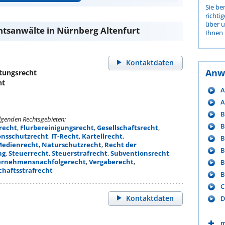
Sie be
richti
über 
htsanwälte in Nürnberg Altenfurt
Ihnen 
Kontaktdaten
Anw
tungsrecht
ht
A
A
B
olgenden Rechtsgebieten:
B
recht
,
Flurbereinigungsrecht
,
Gesellschaftsrecht
,
onsschutzrecht
,
IT-Recht
,
Kartellrecht
,
B
edienrecht
,
Naturschutzrecht
,
Recht der
B
ng
,
Steuerrecht
,
Steuerstrafrecht
,
Subventionsrecht
,
ernehmensnachfolgerecht
,
Vergaberecht
,
B
chaftsstrafrecht
B
C
Kontaktdaten
D
m