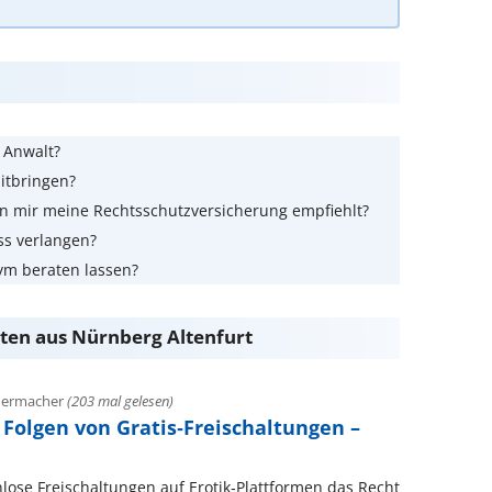
m Anwalt?
itbringen?
n mir meine Rechtsschutzversicherung empfiehlt?
ss verlangen?
ym beraten lassen?
ten aus Nürnberg Altenfurt
adermacher
(203 mal gelesen)
 Folgen von Gratis‑Freischaltungen –
nlose Freischaltungen auf Erotik‑Plattformen das Recht