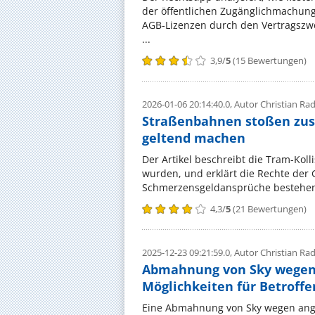
der öffentlichen Zugänglichmachung
AGB‑Lizenzen durch den Vertragszwe
...
3,9
/
5
(
15
Bewertungen)
2026-01-06 20:14:40.0,
Autor Christian R
Straßenbahnen stoßen zu
geltend machen
Der Artikel beschreibt die Tram-Koll
wurden, und erklärt die Rechte der 
Schmerzensgeldansprüche bestehen u
4,3
/
5
(
21
Bewertungen)
2025-12-23 09:21:59.0,
Autor Christian R
Abmahnung von Sky wegen i
Möglichkeiten für Betroff
Eine Abmahnung von Sky wegen angeb