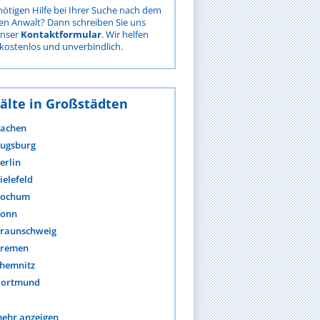
nötigen Hilfe bei Ihrer Suche nach dem
gen Anwalt? Dann schreiben Sie uns
unser
Kontaktformular
. Wir helfen
kostenlos und unverbindlich.
älte in Großstädten
achen
ugsburg
erlin
ielefeld
ochum
onn
raunschweig
remen
hemnitz
ortmund
ehr anzeigen