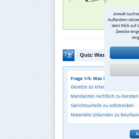
anwalt-suchse
Außerdem setzen 
dem Klick auf 
Zwecke einge
ein
Quiz: Was weißt Du üb
Frage 1/5: Was ist eine zentral
Gesetze zu erlassen
Mandanten rechtlich zu beraten
Gerichtsurteile zu vollstrecken
Notarielle Urkunden zu beurku
A