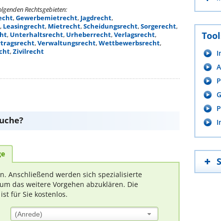
folgenden Rechtsgebieten:
echt
,
Gewerbemietrecht
,
Jagdrecht
,
,
Leasingrecht
,
Mietrecht
,
Scheidungsrecht
,
Sorgerecht
,
Tool
ht
,
Unterhaltsrecht
,
Urheberrecht
,
Verlagsrecht
,
tragsrecht
,
Verwaltungsrecht
,
Wettbewerbsrecht
,
cht
,
Zivilrecht
I
A
P
G
P
suche?
I
ge
rn. Anschließend werden sich spezialisierte
um das weitere Vorgehen abzuklären. Die
t für Sie kostenlos.
(Anrede)