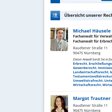
Übersicht unserer Rec
Michael Häusele
Fachanwalt für Verwal
Fachanwalt für Erbrec
Raudtener Straße 11
90475 Nürnberg
Dieser Anwalt berät Sie in f
Erbrecht
,
Erschließungs
Gewerberecht
,
Immissi
Landwirtschaftsrecht
,
M
Testamentsvollstrecku
Umweltstrafrecht
,
Unt
Wirtschaftsrecht
,
Wirts
Margot Trautner
Raudtener Straße 11
90475 Nürnberg