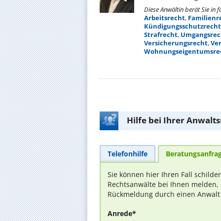
Diese Anwältin berät Sie in 
Arbeitsrecht
,
Familienr
Kündigungsschutzrecht
Strafrecht
,
Umgangsrec
Versicherungsrecht
,
Ver
Wohnungseigentumsre
Hilfe bei Ihrer Anwalt
Telefonhilfe
Beratungsanfra
Sie können hier Ihren Fall schilde
Rechtsanwälte bei Ihnen melden, 
Rückmeldung durch einen Anwalt is
Anrede*