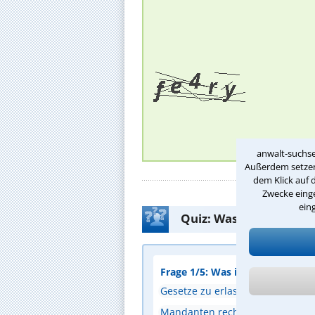
anwalt-suchse
Außerdem setzen 
dem Klick auf 
Zwecke einge
ein
Quiz: Was weißt Du üb
Frage 1/5: Was ist eine zentral
Gesetze zu erlassen
Mandanten rechtlich zu beraten