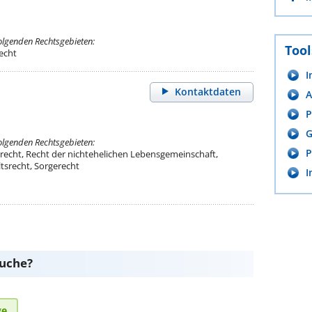
folgenden Rechtsgebieten:
Tool
echt
I
Kontaktdaten
A
P
G
folgenden Rechtsgebieten:
P
srecht, Recht der nichtehelichen Lebensgemeinschaft,
tsrecht, Sorgerecht
I
suche?
ge