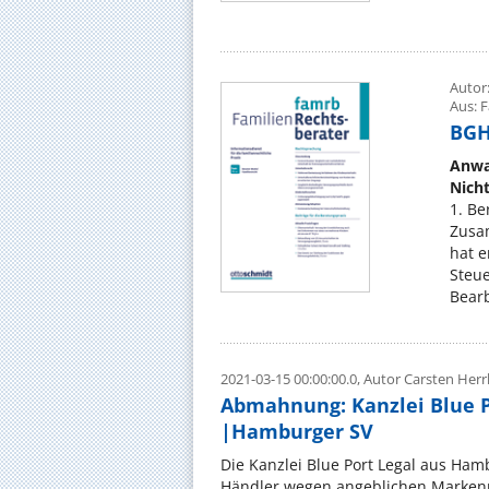
Autor
Aus: 
BGH,
Anwa
Nicht
1. Be
Zusa
hat e
Steue
Bearb
2021-03-15 00:00:00.0,
Autor Carsten Herr
Abmahnung: Kanzlei Blue P
|Hamburger SV
Die Kanzlei Blue Port Legal aus Ham
Händler wegen angeblichen Markenre