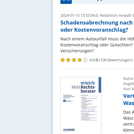
2024-07-10 15:55:04.0,
Redaktion Anwalt-S
Schadensabrechnung nach 
oder Kostenvoranschlag?
Nach einem Autounfall muss die Höh
Kostenvoranschlag oder Gutachten? 
Versicherungen?
4,0
/
5
(
106
Bewertungen)
Autor
Augsb
Aus: 
Ver
Was
Das 
Wäsc
vert
könne