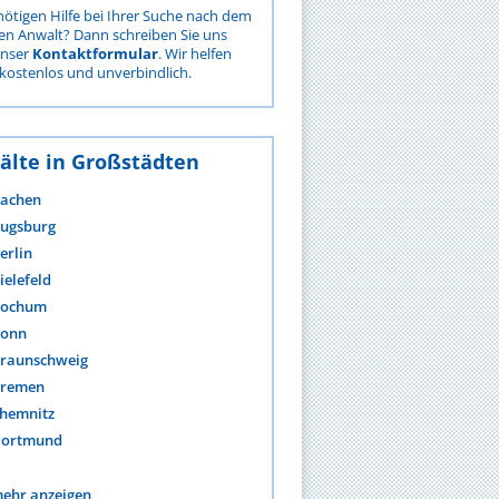
nötigen Hilfe bei Ihrer Suche nach dem
gen Anwalt? Dann schreiben Sie uns
unser
Kontaktformular
. Wir helfen
kostenlos und unverbindlich.
älte in Großstädten
achen
ugsburg
erlin
ielefeld
ochum
onn
raunschweig
remen
hemnitz
ortmund
ehr anzeigen