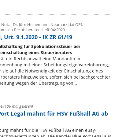
: Notar Dr. Jörn Heinemann, Neumarkt i.d.OPf.
Familien-Rechtsberater, Heft 04/2020
 Urt. 9.1.2020 - IX ZR 61/19
ltshaftung für Spekulationssteuer bei
einschaltung eines Steuerberaters
rät ein Rechtsanwalt eine Mandantin im
mmenhang mit einer Scheidungsfolgenvereinbarung,
r sie auf die Notwendigkeit der Einschaltung eines
rberaters hinzuweisen, sofern sich bei sachgerechter
eitung wegen der Übertragung von...
le
(106 mal gelesen)
ort Legal mahnt für HSV Fußball AG ab
burg mahnt für die HSV Fußball AG einen eBay-
chtsverletzungen ab. Die Kanzlei Blue Port Legal aus