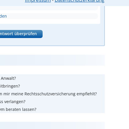
⁃
nden
ntwort überprüfen
m Anwalt?
itbringen?
n mir meine Rechtsschutzversicherung empfiehlt?
ss verlangen?
ym beraten lassen?