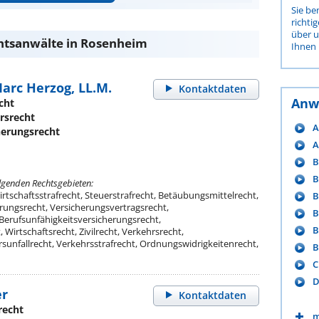
Sie be
richti
über 
htsanwälte in Rosenheim
Ihnen 
 Marc Herzog, LL.M.
Kontaktdaten
Anw
cht
rsrecht
A
herungsrecht
A
B
B
olgenden Rechtsgebieten:
Wirtschaftsstrafrecht, Steuerstrafrecht, Betäubungsmittelrecht,
B
erungsrecht, Versicherungsvertragsrecht,
B
 Berufsunfähigkeitsversicherungsrecht,
B
Wirtschaftsrecht, Zivilrecht, Verkehrsrecht,
rsunfallrecht, Verkehrsstrafrecht, Ordnungswidrigkeitenrecht,
B
C
D
er
Kontaktdaten
recht
m