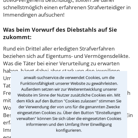
schnellstmöglich einen erfahrenen Strafverteidiger in
Immendingen aufsuchen!
Was beim Vorwurf des Diebstahls auf Sie
zukommt:
Rund ein Drittel aller erledigten Strafverfahren
beziehen sich auf Eigentums- und Vermögensdelikte.
Was die Täter bei einer Verurteilung zu erwarten
haben, hängt dabei aber stark von den jeweiligen
Umständen ab. Grundsätzlich kann die einfache
anwalt-suchservice.de verwendet Cookies, um die
Funktionsfähigkeit unserer Website zu gewährleisten.
Tatbegehung gem. § 242 StGB mit bis zu 5 Jahren
Außerdem setzen wir zur Weiterentwicklung unserer
Freiheitsstrafe geahndet werden. Wird die Tat jedoch
Website im Sinne der Nutzer zusätzliche Cookies ein. Mit
mit Waffen, in einer Bande oder als
dem Klick auf den Button "Cookies zulassen" stimmen Sie
der Verwendung der von uns für die genannten Zwecke
Wohnungseinbruch begangen, erwarten den
eingesetzten Cookies zu. Über den Button "Einstellungen
Beschuldigten laut Gesetz höhere Freiheitsstrafen. Ein
verwalten" können Sie sich über die eingesetzten Cookies
erfahrener Rechtsanwalt für
Strafrecht
in
informieren und den Umfang Ihrer Einwilligung
Immendingen, kann Sie umfassend über die zu
konfigurieren.
erwartende Strafe und Verteidigungsmöglichkeiten