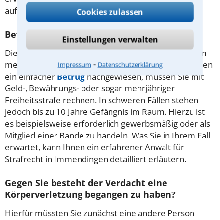
aufklären.
Cookies zulassen
Betrug: Das kommt auf Sie zu
Einstellungen verwalten
Die Schädigung fremden Vermögens zählt zu den am
⁃
meist verfolgten Straftaten in Deutschland. Wird Ihnen
Impressum
Datenschutzerklärung
ein einfacher
Betrug
nachgewiesen, müssen Sie mit
Geld-, Bewährungs- oder sogar mehrjähriger
Freiheitsstrafe rechnen. In schweren Fällen stehen
jedoch bis zu 10 Jahre Gefängnis im Raum. Hierzu ist
es beispielsweise erforderlich gewerbsmäßig oder als
Mitglied einer Bande zu handeln. Was Sie in Ihrem Fall
erwartet, kann Ihnen ein erfahrener Anwalt für
Strafrecht in Immendingen detailliert erläutern.
Gegen Sie besteht der Verdacht eine
Körperverletzung begangen zu haben?
Hierfür müssten Sie zunächst eine andere Person