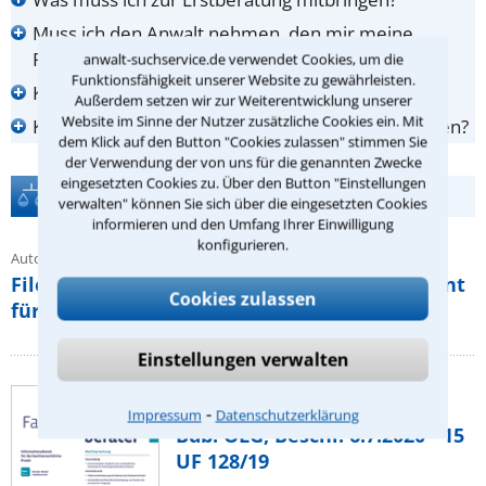
Muss ich den Anwalt nehmen, den mir meine
Rechtsschutzversicherung empfiehlt?
anwalt-suchservice.de verwendet Cookies, um die
Funktionsfähigkeit unserer Website zu gewährleisten.
Kann mein Anwalt einen Vorschuss verlangen?
Außerdem setzen wir zur Weiterentwicklung unserer
Website im Sinne der Nutzer zusätzliche Cookies ein. Mit
Kann ich mich beim Anwalt anonym beraten lassen?
dem Klick auf den Button "Cookies zulassen" stimmen Sie
der Verwendung der von uns für die genannten Zwecke
eingesetzten Cookies zu. Über den Button "Einstellungen
Rechtstipps
verwalten" können Sie sich über die eingesetzten Cookies
informieren und den Umfang Ihrer Einwilligung
konfigurieren.
Autor Carsten Herrle
Filesharing | Kanzlei Waldorf Frommer mahnt
Cookies zulassen
für Constantin Film ab
Einstellungen verwalten
Autor: DirAG Andreas Frank, Cuxhaven
Aus: Familien-Rechtsberater, Heft 12/2020
⁃
Impressum
Datenschutzerklärung
Bdb. OLG, Beschl. 6.7.2020 - 15
UF 128/19