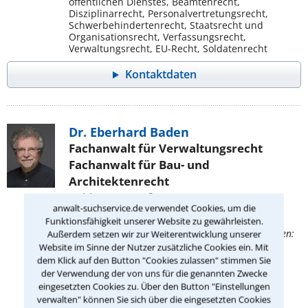
öffentlichen Dienstes, Beamtenrecht,
Disziplinarrecht, Personalvertretungsrecht,
Schwerbehindertenrecht, Staatsrecht und
Organisationsrecht, Verfassungsrecht,
Verwaltungsrecht, EU-Recht, Soldatenrecht
Kontaktdaten
Dr. Eberhard Baden
Fachanwalt für Verwaltungsrecht
Fachanwalt für Bau- und
Architektenrecht
Koblenzer Straße 96
anwalt-suchservice.de verwendet Cookies, um die
53177 Bonn
Funktionsfähigkeit unserer Website zu gewährleisten.
Dieser Anwalt berät Sie in folgenden Rechtsgebieten:
Außerdem setzen wir zur Weiterentwicklung unserer
Mitbestimmungsrecht, Baurecht,
Website im Sinne der Nutzer zusätzliche Cookies ein. Mit
Architektenrecht, Ingenieurrecht,
dem Klick auf den Button "Cookies zulassen" stimmen Sie
Grundstücksrecht, Mediation im
der Verwendung der von uns für die genannten Zwecke
Verwaltungsrecht, Bauordnungsrecht,
eingesetzten Cookies zu. Über den Button "Einstellungen
Bauplanungsrecht, Beamtenrecht,
verwalten" können Sie sich über die eingesetzten Cookies
Disziplinarrecht, Personalvertretungsrecht,