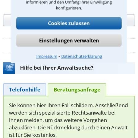
informieren und den Umfang Ihrer Einwilligung
Seniorenrecht, Verfassungsrecht,
konfigurieren.
Verwaltungsrecht, Kirchenrecht
Kontaktdaten
Cookies zulassen
Einstellungen verwalten
1
2
⁃
Impressum
Datenschutzerklärung
Hilfe bei Ihrer Anwaltsuche?
Telefonhilfe
Beratungsanfrage
Sie können hier Ihren Fall schildern. Anschließend
werden sich spezialisierte Rechtsanwälte bei
Ihnen melden, um das weitere Vorgehen
abzuklären. Die Rückmeldung durch einen Anwalt
ist für Sie kostenlos.