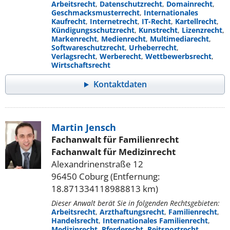
Arbeitsrecht
,
Datenschutzrecht
,
Domainrecht
,
Geschmacksmusterrecht
,
Internationales
Kaufrecht
,
Internetrecht
,
IT-Recht
,
Kartellrecht
,
Kündigungsschutzrecht
,
Kunstrecht
,
Lizenzrecht
,
Markenrecht
,
Medienrecht
,
Multimediarecht
,
Softwareschutzrecht
,
Urheberrecht
,
Verlagsrecht
,
Werberecht
,
Wettbewerbsrecht
,
Wirtschaftsrecht
Kontaktdaten
Martin Jensch
Fachanwalt für Familienrecht
Fachanwalt für Medizinrecht
Alexandrinenstraße 12
96450 Coburg (Entfernung:
18.871334118988813 km)
Dieser Anwalt berät Sie in folgenden Rechtsgebieten:
Arbeitsrecht
,
Arzthaftungsrecht
,
Familienrecht
,
Handelsrecht
,
Internationales Familienrecht
,
Medizinrecht
,
Pferderecht
,
Reitsportrecht
,