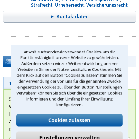
Strafrecht
,
Urheberrecht
,
Versicherungsrecht
Kontaktdaten
anwalt-suchservice.de verwendet Cookies, um die
Funktionsfähigkeit unserer Website zu gewährleisten.
Hilfe bei Ihrer Anwaltsuche?
Außerdem setzen wir zur Weiterentwicklung unserer
Website im Sinne der Nutzer zusätzliche Cookies ein. Mit
dem Klick auf den Button "Cookies zulassen" stimmen Sie
der Verwendung der von uns für die genannten Zwecke
Telefonhilfe
Beratungsanfrage
eingesetzten Cookies zu. Über den Button "Einstellungen
verwalten" können Sie sich über die eingesetzten Cookies
Sie können hier Ihren Fall schildern. Anschließend
informieren und den Umfang Ihrer Einwilligung
konfigurieren.
werden sich spezialisierte Rechtsanwälte bei
Ihnen melden, um das weitere Vorgehen
Cookies zulassen
abzuklären. Die Rückmeldung durch einen Anwalt
ist für Sie kostenlos.
Einstellungen verwalten