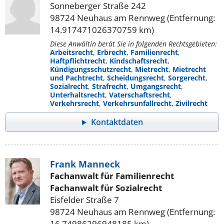
Sonneberger Straße 242
98724 Neuhaus am Rennweg (Entfernung:
14.917471026370759 km)
Diese Anwältin berät Sie in folgenden Rechtsgebieten:
Arbeitsrecht
,
Erbrecht
,
Familienrecht
,
Haftpflichtrecht
,
Kindschaftsrecht
,
Kündigungsschutzrecht
,
Mietrecht
,
Mietrecht
und Pachtrecht
,
Scheidungsrecht
,
Sorgerecht
,
Sozialrecht
,
Strafrecht
,
Umgangsrecht
,
Unterhaltsrecht
,
Vaterschaftsrecht
,
Verkehrsrecht
,
Verkehrsunfallrecht
,
Zivilrecht
Kontaktdaten
Frank Manneck
Fachanwalt für Familienrecht
Fachanwalt für Sozialrecht
Eisfelder Straße 7
98724 Neuhaus am Rennweg (Entfernung:
16.74986296948185 km)