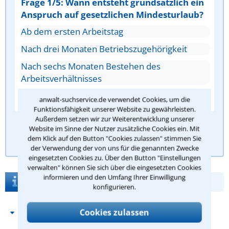
Frage 1/5: Wann entsteht grundsätzlich ein
Anspruch auf gesetzlichen Mindesturlaub?
Ab dem ersten Arbeitstag
Nach drei Monaten Betriebszugehörigkeit
Nach sechs Monaten Bestehen des
Arbeitsverhältnisses
Erst nach einem Jahr Beschäftigung
anwalt-suchservice.de verwendet Cookies, um die
Funktionsfähigkeit unserer Website zu gewährleisten.
Außerdem setzen wir zur Weiterentwicklung unserer
Website im Sinne der Nutzer zusätzliche Cookies ein. Mit
Antwort überprüfen
dem Klick auf den Button "Cookies zulassen" stimmen Sie
der Verwendung der von uns für die genannten Zwecke
eingesetzten Cookies zu. Über den Button "Einstellungen
verwalten" können Sie sich über die eingesetzten Cookies
informieren und den Umfang Ihrer Einwilligung
Das Arbeitsrecht
konfigurieren.
Cookies zulassen
Was umfasst das Rechtsgebiet
Arbeitsrecht?