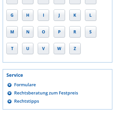
G
H
I
J
K
L
M
N
O
P
R
S
T
U
V
W
Z
Service
Formulare
Rechtsberatung zum Festpreis
Rechtstipps