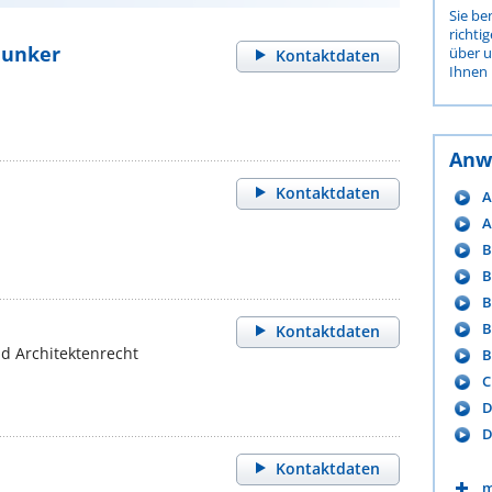
Sie be
richti
 Junker
über 
Kontaktdaten
Ihnen 
Anw
Kontaktdaten
A
A
B
B
B
B
Kontaktdaten
d Architektenrecht
B
C
D
D
Kontaktdaten
m