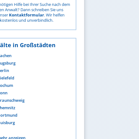
nötigen Hilfe bei Ihrer Suche nach dem
gen Anwalt? Dann schreiben Sie uns
unser
Kontaktformular
. Wir helfen
kostenlos und unverbindlich.
älte in Großstädten
achen
ugsburg
erlin
ielefeld
ochum
onn
raunschweig
hemnitz
ortmund
uisburg
ehr anzeigen