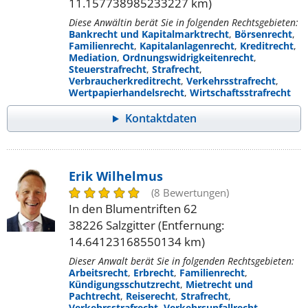
11.157738985233227 km)
Diese Anwältin berät Sie in folgenden Rechtsgebieten:
Bankrecht und Kapitalmarktrecht
,
Börsenrecht
,
Familienrecht
,
Kapitalanlagenrecht
,
Kreditrecht
,
Mediation
,
Ordnungswidrigkeitenrecht
,
Steuerstrafrecht
,
Strafrecht
,
Verbraucherkreditrecht
,
Verkehrsstrafrecht
,
Wertpapierhandelsrecht
,
Wirtschaftsstrafrecht
Kontaktdaten
Erik Wilhelmus
(8 Bewertungen)
In den Blumentriften 62
38226 Salzgitter (Entfernung:
14.64123168550134 km)
Dieser Anwalt berät Sie in folgenden Rechtsgebieten:
Arbeitsrecht
,
Erbrecht
,
Familienrecht
,
Kündigungsschutzrecht
,
Mietrecht und
Pachtrecht
,
Reiserecht
,
Strafrecht
,
Verkehrsstrafrecht
,
Verkehrsunfallrecht
,