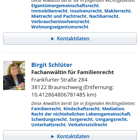
Diese Anwältin berät Sie in folgenden Rechtsgebieten:
Eigentümergemeinschaftsrecht
,
Immobilienrecht
,
Insolvenzrecht
,
Maklerrecht
,
Mietrecht und Pachtrecht
,
Nachbarrecht
,
Verbraucherinsolvenzrecht
,
Wohnungseigentumsrecht
Kontaktdaten
Birgit Schlüter
Fachanwältin für Familienrecht
Frankfurter Straße 284
38122 Braunschweig (Entfernung:
10.412864806781485 km)
Diese Anwältin berät Sie in folgenden Rechtsgebieten:
Familienrecht
,
Kindschaftsrecht
,
Mediation
,
Recht der nichtehelichen Lebensgemeinschaft
,
Scheidungsrecht
,
Sorgerecht
,
Umgangsrecht
,
Unterhaltsrecht
,
Verkehrszivilrecht
Kontaktdaten