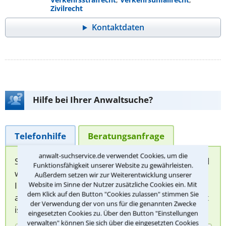
Zivilrecht
Kontaktdaten
Hilfe bei Ihrer Anwaltsuche?
Telefonhilfe
Beratungsanfrage
anwalt-suchservice.de verwendet Cookies, um die
Sie können hier Ihren Fall schildern. Anschließend
Funktionsfähigkeit unserer Website zu gewährleisten.
werden sich spezialisierte Rechtsanwälte bei
Außerdem setzen wir zur Weiterentwicklung unserer
Ihnen melden, um das weitere Vorgehen
Website im Sinne der Nutzer zusätzliche Cookies ein. Mit
dem Klick auf den Button "Cookies zulassen" stimmen Sie
abzuklären. Die Rückmeldung durch einen Anwalt
der Verwendung der von uns für die genannten Zwecke
ist für Sie kostenlos.
eingesetzten Cookies zu. Über den Button "Einstellungen
verwalten" können Sie sich über die eingesetzten Cookies