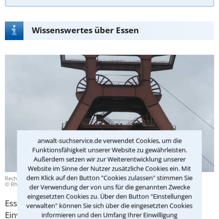
Wissenswertes über Essen
anwalt-suchservice.de verwendet Cookies, um die
Funktionsfähigkeit unserer Website zu gewährleisten.
Außerdem setzen wir zur Weiterentwicklung unserer
Website im Sinne der Nutzer zusätzliche Cookies ein. Mit
dem Klick auf den Button "Cookies zulassen" stimmen Sie
Rechtsanwalt Essen
© Rh - Anwalt-Suchservice
der Verwendung der von uns für die genannten Zwecke
eingesetzten Cookies zu. Über den Button "Einstellungen
Essen in Nordrhein-Westfalen hat ca. 600.000
verwalten" können Sie sich über die eingesetzten Cookies
Einwohner und liegt im Zentrum des Ruhrgebiets.
informieren und den Umfang Ihrer Einwilligung