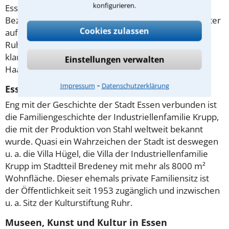
konfigurieren.
Essen ist in neun Stadtbezirke mit eigener
Bezirksvertretung und eigenem Bezirksbürgermeister
Cookies zulassen
aufgeteilt (z. B. Zollverein, Steele/Kray oder Essen-
Ruhrhalbinsel). Die Stadtteile von Essen haben teils
klangvolle Namen wie Vogelheim, Fischlaken oder
Einstellungen verwalten
Haarzopf.
⁃
Impressum
Datenschutzerklärung
Essen, Krupp und die Villa Hügel
Eng mit der Geschichte der Stadt Essen verbunden ist
die Familiengeschichte der Industriellenfamilie Krupp,
die mit der Produktion von Stahl weltweit bekannt
wurde. Quasi ein Wahrzeichen der Stadt ist deswegen
u. a. die Villa Hügel, die Villa der Industriellenfamilie
Krupp im Stadtteil Bredeney mit mehr als 8000 m²
Wohnfläche. Dieser ehemals private Familiensitz ist
der Öffentlichkeit seit 1953 zugänglich und inzwischen
u. a. Sitz der Kulturstiftung Ruhr.
Museen, Kunst und Kultur in Essen