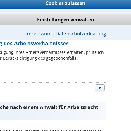
Zwischenzeugnis erhalten und möchten wissen, ob es
Cookies zulassen
nthalten häufig Formulierungen, die auf den ersten
 eine ...
Einstellungen verwalten
Impressum
Datenschutzerklärung
⁃
s
 des Arbeitsverhältnisses
igung Ihres Arbeitsverhältnisses erhalten, prüfe ich
r Berücksichtigung des gegebenenfalls
Suche nach einem Anwalt für Arbeitsrecht