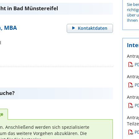
Sie be
ht in Bad Münstereifel
richti
über 
Ihnen 
n, MBA
Kontaktdaten
l
Inte
Antra
P
Antra
P
suche?
Antra
P
ge
Antra
Teilze
rn. Anschließend werden sich spezialisierte
P
um das weitere Vorgehen abzuklären. Die