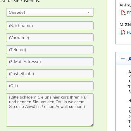
t für Sie kostenlos.
Antra
(Anrede)
P
Mitte
P
A
K
5
T
F
H
L
B
5
T
F