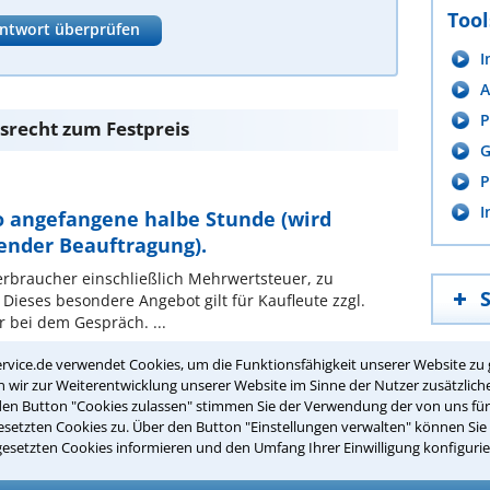
Tool
ntwort überprüfen
I
A
P
srecht zum Festpreis
G
P
I
ro angefangene halbe Stunde (wird
ender Beauftragung).
erbraucher einschließlich Mehrwertsteuer, zu
Dieses besondere Angebot gilt für Kaufleute zzgl.
r bei dem Gespräch. ...
rvice.de verwendet Cookies, um die Funktionsfähigkeit unserer Website zu 
wir zur Weiterentwicklung unserer Website im Sinne der Nutzer zusätzliche
den Button "Cookies zulassen" stimmen Sie der Verwendung der von uns fü
setzten Cookies zu. Über den Button "Einstellungen verwalten" können Sie 
sen – versteckte Formulierungen
gesetzten Cookies informieren und den Umfang Ihrer Einwilligung konfigurie