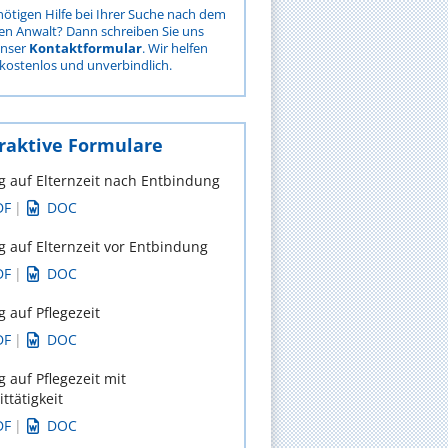
nötigen Hilfe bei Ihrer Suche nach dem
gen Anwalt? Dann schreiben Sie uns
unser
Kontaktformular
. Wir helfen
kostenlos und unverbindlich.
raktive Formulare
g auf Elternzeit nach Entbindung
DF
|
DOC
g auf Elternzeit vor Entbindung
DF
|
DOC
g auf Pflegezeit
DF
|
DOC
g auf Pflegezeit mit
ittätigkeit
DF
|
DOC