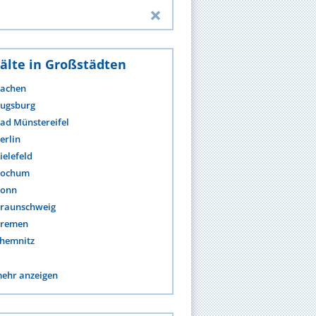
älte in Großstädten
achen
ugsburg
ad Münstereifel
erlin
ielefeld
ochum
onn
raunschweig
remen
hemnitz
ehr anzeigen