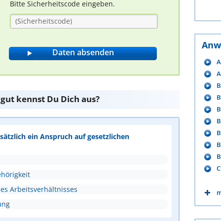
Bitte Sicherheitscode eingeben.
Anw
A
A
B
B
 gut kennst Du Dich aus?
B
B
B
ätzlich ein Anspruch auf gesetzlichen
B
B
C
hörigkeit
s Arbeitsverhältnisses
m
ung