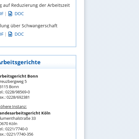
g auf Reduzierung der Arbeitszeit
DF
|
DOC
ilung über Schwangerschaft
DF
|
DOC
Arbeitsgerichte
rbeitsgericht Bonn
reuzbergweg 5
3115 Bonn
el.: 0228/98569-0
ax.: 0228/692381
öhere Instanz:
andesarbeitsgericht Köln
lumenthalstraße 33
0670 Köln
el.: 0221/7740-0
ax.: 0221/7740-356