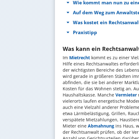
Wie kommt man nun zu eine
Auf dem Weg zum Anwaltst
Was kostet ein Rechtsanwal
Praxistipp
Was kann ein Rechtsanwalt
Im
Mietrecht
kommt es zu einer Vielz
Hilfe eines Rechtsanwaltes erforder
der wichtigsten Bereiche des Leben
wird gerade in größeren Städten im
abfinden, die sie bei anderer Marktl
Kosten für das Wohnen stetig an. Au
Haushaltskasse. Manche
Vermieter
vielerorts laufen energetische Mod
auch eine Vielzahl anderer Probleme
etwa Lärmbelästigung, Grillen, Ra
verspätete Mietzahlungen, Haustier
Mieter eine
Abmahnung
ins Haus, w
der Rechtsanwalt prüfen, ob der Vermi
Anzahl von Gerichtsurteilen darübe