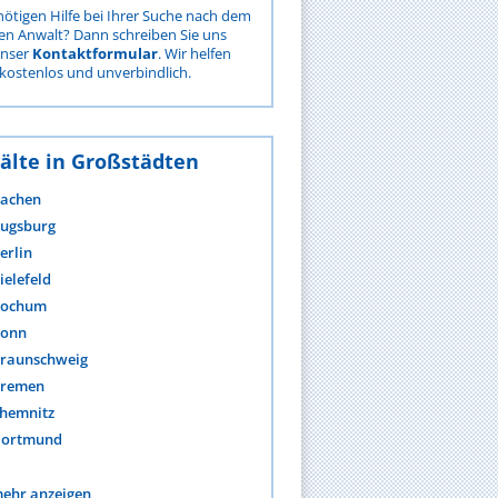
nötigen Hilfe bei Ihrer Suche nach dem
gen Anwalt? Dann schreiben Sie uns
unser
Kontaktformular
. Wir helfen
kostenlos und unverbindlich.
älte in Großstädten
achen
ugsburg
erlin
ielefeld
ochum
onn
raunschweig
remen
hemnitz
ortmund
ehr anzeigen