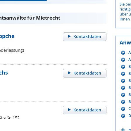
Sie be
richti
über 
htsanwälte für Mietrecht
Ihnen 
öppche
Kontaktdaten
Anw
ederlassung)
A
A
B
chs
Kontaktdaten
B
B
B
B
B
C
Kontaktdaten
D
Straße 152
m