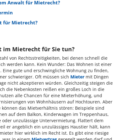
m Anwalt für Mietrecht?
ermin
t für Mietrecht?
 im Mietrecht für Sie tun?
ahl von Rechtsstreitigkeiten, bei denen schnell die
lich werden kann. Kein Wunder: Das Wohnen ist einer
s. Eine gute und erschwingliche Wohnung zu finden,
mer schwieriger. Oft müssen sich
Mieter
mit Dingen
age nicht akzeptieren würden. Gleichzeitig steigen die
ch die Nebenkosten reißen ein großes Loch in die
nutzen alle Chancen für eine Mieterhöhung, und
ernisierungen von Wohnhäusern auf Hochtouren. Aber
 können das Mietverhältnis stören: Beispiele sind
uchen auf dem Balkon, Kinderwagen im Treppenhaus,
e oder unzulässige Untervermietung. Flattert dem
eil er angeblich ein unzulässiges Haustier hält, kann
eter hier wirklich im Recht ist. Es gibt eine riesige
r, was in einem
Mietvertrag
geregelt werden darf und