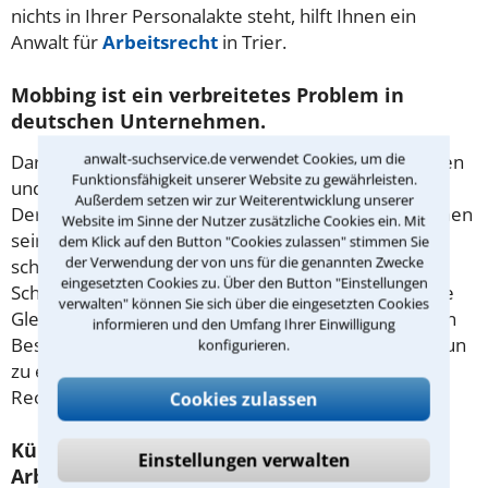
nichts in Ihrer Personalakte steht, hilft Ihnen ein
Anwalt für
Arbeitsrecht
in Trier.
Mobbing ist ein verbreitetes Problem in
deutschen Unternehmen.
anwalt-suchservice.de verwendet Cookies, um die
Darunter versteht man ein systematisches Anfeinden
Funktionsfähigkeit unserer Website zu gewährleisten.
und Schikanieren durch Kollegen oder Vorgesetzte.
Außerdem setzen wir zur Weiterentwicklung unserer
Der Arbeitgeber muss seine Beschäftigten im Rahmen
Website im Sinne der Nutzer zusätzliche Cookies ein. Mit
seiner arbeitsrechtlichen Fürsorgepflicht davor
dem Klick auf den Button "Cookies zulassen" stimmen Sie
der Verwendung der von uns für die genannten Zwecke
schützen. Reagiert er nicht, kann dies zu
eingesetzten Cookies zu. Über den Button "Einstellungen
Schmerzensgeldansprüchen führen. Das Allgemeine
verwalten" können Sie sich über die eingesetzten Cookies
Gleichbehandlungsgesetz enthält unter anderem ein
informieren und den Umfang Ihrer Einwilligung
Beschwerderecht für Betroffene. Welche Schritte nun
konfigurieren.
zu empfehlen sind, erläutert Ihnen ein erfahrener
Rechtsanwalt für Arbeitsrecht Trier.
Cookies zulassen
Kündigung Arbeitsrecht: Womit müssen
Einstellungen verwalten
Arbeitnehmer rechnen?