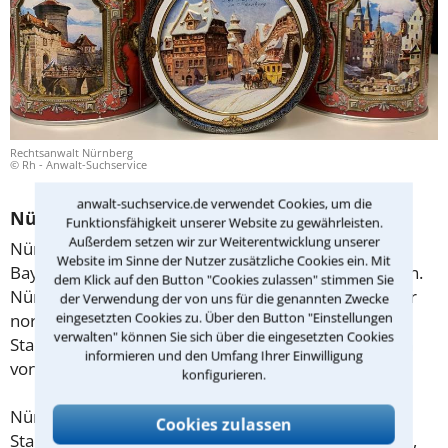
Rechtsanwalt Nürnberg
© Rh - Anwalt-Suchservice
anwalt-suchservice.de verwendet Cookies, um die
Nürnberg – eine historische Stadt
Funktionsfähigkeit unserer Website zu gewährleisten.
Außerdem setzen wir zur Weiterentwicklung unserer
Nürnberg ist nach München die zweitgrößte Stadt
Website im Sinne der Nutzer zusätzliche Cookies ein. Mit
Bayerns und liegt im Regierungsbezirk Mittelfranken.
dem Klick auf den Button "Cookies zulassen" stimmen Sie
Nürnberg liegt an der Pegnitz, die etwa 80 Kilometer
der Verwendung der von uns für die genannten Zwecke
eingesetzten Cookies zu. Über den Button "Einstellungen
nordöstlich der Stadt Nürnberg entspringt und das
verwalten" können Sie sich über die eingesetzten Cookies
Stadtgebiet auf einer Länge von etwa 14 Kilometern
informieren und den Umfang Ihrer Einwilligung
von Ost nach West durchquert.
konfigurieren.
Nürnberg hat 10 Stadtteile mit insgesamt 88
Cookies zulassen
Stadtbezirken (z. B. Buch, Duzendteich, St. Leonhard,