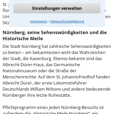
St. Johannis und Glockenhof). Nürnberg ist ein
Einstellungen verwalten
florierender Wirtschaftsstandort, in dem auch große
Unternehmen wie Bosch, Siemens und die Datev ihren
⁃
Impressum
Datenschutzerklärung
Sitz haben.
Nürnberg, seine Sehenswürdigkeiten und die
Historische Meile
Die Stadt Nürnberg hat zahlreiche Sehenswürdigkeiten
zu bieten – am bekanntesten wohl das Wahrzeichen
der Stadt, die Kaiserburg. Ebenso bekannt sind das
Albrecht-Dürer-Haus, das Germanische
Nationalmuseum oder die Straße der
Menschenrechte. Auf dem St. Johannisfriedhof fanden
Albrecht Dürer, der erste Lokomotivführer
Deutschlands William Wilsons und andere bedeutende
Nürnberger ihre letzte Ruhestätte.
Pflichtprogramm eines jeden Nürnberg-Besuchs ist
außerdem die „Historische Meile Nürnberg“, ein