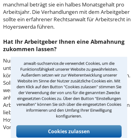
manchmal beträgt sie ein halbes Monatsgehalt pro
Arbeitsjahr. Die Verhandlungen mit dem Arbeitgeber
sollte ein erfahrener Rechtsanwalt für Arbeitsrecht in
Hoyerswerda führen.
Hat Ihr Arbeitgeber Ihnen eine Abmahnung
zukommen lassen?
Nur Verhaltensweisen, die Ihrem freien Willen
anwalt-suchservice.de verwendet Cookies, um die
unterliegen, dürfen davon betroffen sein. Ein Grund
Funktionsfähigkeit unserer Website zu gewährleisten.
können etwa private Telefonate am Arbeitsplatz sein.
Außerdem setzen wir zur Weiterentwicklung unserer
Website im Sinne der Nutzer zusätzliche Cookies ein. Mit
Soll der Vorfall in Ihre Personalakte eingetragen
dem Klick auf den Button "Cookies zulassen" stimmen Sie
werden, muss der Chef sich vorher Ihre Version
der Verwendung der von uns für die genannten Zwecke
anhören. Ändern Sie Ihr Verhalten nicht, wird Ihr
eingesetzten Cookies zu. Über den Button "Einstellungen
Arbeitsverhältnis vielleicht schneller enden, als Ihnen
verwalten" können Sie sich über die eingesetzten Cookies
informieren und den Umfang Ihrer Einwilligung
lieb ist. Mit dem richtigen Anwalt für Arbeitsrecht in
konfigurieren.
Hoyerswerda an Ihrer Seite können Sie sich gegen
Vorwürfe des Chefs verteidigen!
Cookies zulassen