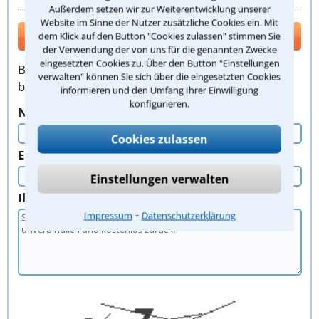
Außerdem setzen wir zur Weiterentwicklung unserer
Website im Sinne der Nutzer zusätzliche Cookies ein. Mit
Kontakt
dem Klick auf den Button "Cookies zulassen" stimmen Sie
der Verwendung der von uns für die genannten Zwecke
eingesetzten Cookies zu. Über den Button "Einstellungen
Bitte verwenden Sie zur Kontaktaufnahme
verwalten" können Sie sich über die eingesetzten Cookies
bevorzugt dieses Formular. Vielen Dank!
informieren und den Umfang Ihrer Einwilligung
konfigurieren.
Nachname, Vorname
Cookies zulassen
E-Mail oder Telefon
Einstellungen verwalten
Ihr Anliegen
⁃
Impressum
Datenschutzerklärung