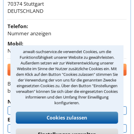
70374 Stuttgart
DEUTSCHLAND
Telefon:
Nummer anzeigen
Mobil:
Nummer anzeigen
anwalt-suchservice.de verwendet Cookies, um die
Funktionsfähigkeit unserer Website zu gewährleisten.
Außerdem setzen wir zur Weiterentwicklung unserer
Kontakt
Website im Sinne der Nutzer zusätzliche Cookies ein. Mit
dem Klick auf den Button "Cookies zulassen" stimmen Sie
der Verwendung der von uns für die genannten Zwecke
Bitte verwenden Sie zur Kontaktaufnahme
eingesetzten Cookies zu. Über den Button "Einstellungen
bevorzugt dieses Formular. Vielen Dank!
verwalten" können Sie sich über die eingesetzten Cookies
informieren und den Umfang Ihrer Einwilligung
Nachname, Vorname
konfigurieren.
Cookies zulassen
E-Mail oder Telefon