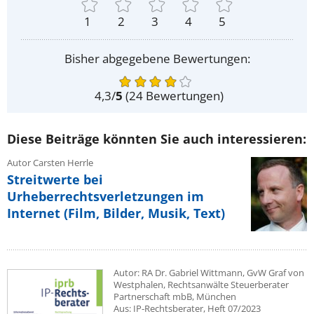
1
2
3
4
5
Bisher abgegebene Bewertungen:
4,3
/
5
(
24
Bewertungen)
Diese Beiträge könnten Sie auch interessieren:
Autor Carsten Herrle
Streitwerte bei
Urheberrechtsverletzungen im
Internet (Film, Bilder, Musik, Text)
Autor: RA Dr. Gabriel Wittmann, GvW Graf von
Westphalen, Rechtsanwälte Steuerberater
Partnerschaft mbB, München
Aus: IP-Rechtsberater, Heft 07/2023