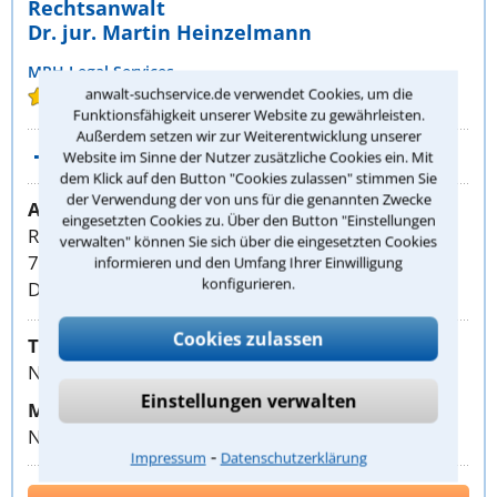
Rechtsanwalt
Dr. jur. Martin Heinzelmann
MPH Legal Services
anwalt-suchservice.de verwendet Cookies, um die
(36 Bewertungen)
Funktionsfähigkeit unserer Website zu gewährleisten.
Außerdem setzen wir zur Weiterentwicklung unserer
Weitere Rechtstipps (130)
Website im Sinne der Nutzer zusätzliche Cookies ein. Mit
dem Klick auf den Button "Cookies zulassen" stimmen Sie
der Verwendung der von uns für die genannten Zwecke
Anschrift
eingesetzten Cookies zu. Über den Button "Einstellungen
Remstalstraße 21
verwalten" können Sie sich über die eingesetzten Cookies
70374 Stuttgart
informieren und den Umfang Ihrer Einwilligung
konfigurieren.
DEUTSCHLAND
Cookies zulassen
Telefon:
Nummer anzeigen
Einstellungen verwalten
Mobil:
Nummer anzeigen
⁃
Impressum
Datenschutzerklärung