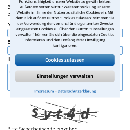
Funktionsfähigkeit unserer Website zu gewährleisten.
Bitte verwenden Sie zur Kontaktaufnahme
Außerdem setzen wir zur Weiterentwicklung unserer
Website im Sinne der Nutzer zusätzliche Cookies ein. Mit
bevorzugt dieses Formular. Vielen Dank!
dem Klick auf den Button "Cookies zulassen" stimmen Sie
der Verwendung der von uns für die genannten Zwecke
Nachname, Vorname
eingesetzten Cookies zu. Über den Button "Einstellungen
verwalten" können Sie sich über die eingesetzten Cookies
informieren und den Umfang Ihrer Einwilligung
E-Mail oder Telefon
konfigurieren.
Ihr Anliegen
Cookies zulassen
Einstellungen verwalten
⁃
Impressum
Datenschutzerklärung
Bitte Sicherheitscode eingeben.