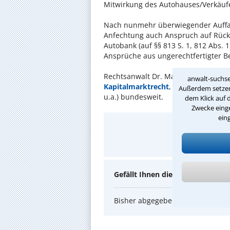
Mitwirkung des Autohauses/Verkäufe
Nach nunmehr überwiegender Auffa
Anfechtung auch Anspruch auf Rück
Autobank (auf §§ 813 S. 1, 812 Abs. 
Ansprüche aus ungerechtfertigter B
Rechtsanwalt Dr. Martin Heinzelman
anwalt-suchse
Kapitalmarktrecht
, vertritt Ihre 
Außerdem setzen 
u.a.) bundesweit.
dem Klick auf 
Zwecke einge
ein
Hat Ihnen 
Gefällt Ihnen dieser Rechtstipp?
Bisher abgegebene Bewertungen