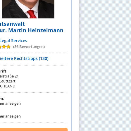
htsanwalt
jur. Martin Heinzelmann
egal Services
(36 Bewertungen)
eitere Rechtstipps (130)
rift
lstraße 21
Stuttgart
SCHLAND
on:
r anzeigen
:
r anzeigen