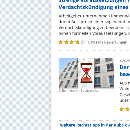
Strenge Voraussetzungen f
Verdachtskündigung eines 
Arbeitgeber unternehmen immer wie
durch Ausspruch einer sogenannten
Verdachtskündigung zu beenden, sch
hohen formellen Voraussetzungen, di
4,0
/
5
(
149
Bewertungen)
2025-0
Der
bea
Aus m
Wohnu
© Bu - Anwalt-Suchservice
Geset
unte
weitere Rechtstipps in der Rubrik 