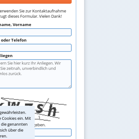
verwenden Sie zur Kontaktaufnahme
ugt dieses Formular. Vielen Dank!
name, Vorname
l oder Telefon
nliegen
gewährleisten.
 Cookies ein. Mit
r die genannten
Sicherheitscode eingeben.
sich über die
ren.