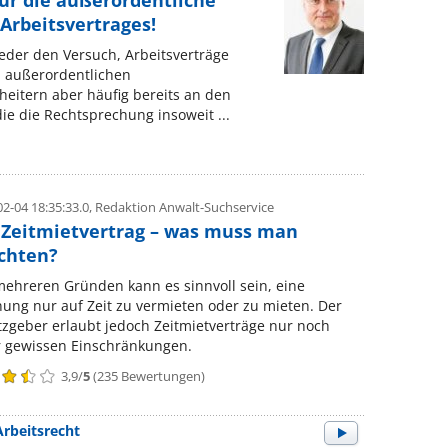
ür die außerordentliche
Arbeitsvertrages!
der den Versuch, Arbeitsverträge
 außerordentlichen
eitern aber häufig bereits an den
e die Rechtsprechung insoweit ...
2-04 18:35:33.0,
Redaktion Anwalt-Suchservice
 Zeitmietvertrag – was muss man
chten?
ehreren Gründen kann es sinnvoll sein, eine
ng nur auf Zeit zu vermieten oder zu mieten. Der
zgeber erlaubt jedoch Zeitmietverträge nur noch
r gewissen Einschränkungen.
3,9
/
5
(
235
Bewertungen)
Arbeitsrecht