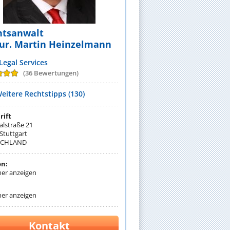
htsanwalt
jur. Martin Heinzelmann
egal Services
(36 Bewertungen)
eitere Rechtstipps (130)
rift
lstraße 21
Stuttgart
SCHLAND
on:
r anzeigen
:
r anzeigen
Kontakt