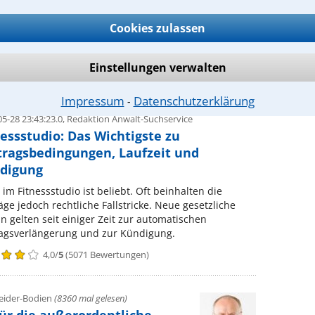
außerordentliche oder fristlose Kündigung ist für
r meist ein Schock. Aber: Wann darf ein Vermieter
Cookies zulassen
aupt fristlos kündigen und wann ist eine Kündigung
 zulässig?
z
Einstellungen verwalten
R
3,9
/
5
(
388
Bewertungen)
Impressum
Datenschutzerklärung
⁃
5-28 23:43:23.0,
Redaktion Anwalt-Suchservice
nessstudio: Das Wichtigste zu
tragsbedingungen, Laufzeit und
digung
 im Fitnessstudio ist beliebt. Oft beinhalten die
äge jedoch rechtliche Fallstricke. Neue gesetzliche
n gelten seit einiger Zeit zur automatischen
ragsverlängerung und zur Kündigung.
4,0
/
5
(
5071
Bewertungen)
eider-Bodien
(8360 mal gelesen)