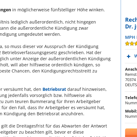
ungen
in möglicherweise fünfstelliger Höhe winken.
Rec
ltnis lediglich außerordentlich, nicht hingegen
Dr. 
o kann die außerordentliche Kündigung zwar
 Kündigung umgedeutet werden.
MPH L
ma, so muss dieser vor Ausspruch der Kündigung
2 Betriebsverfassungsgesetz geschrieben. Hat der
W
iglich unter Anzeige der außerordentlichen Kündigung
olt, will aber hilfsweise ordentlich kündigen, so
Ansch
este Chancen, den Kündigungsrechtsstreitt zu
Remsta
70374 
DEUT
er versäumt hat, den
Betriebsrat
darauf hinzweisen,
g jedenfalls vorsorglich bzw. hilfsweise als
Telef
n zu zum teuren Bummerang für Ihren Arbeitgeber
Numme
t für den Fall, dass Ihr Arbeitgeber es versäumt hat,
Mobil
en Kündigung den Betriebsrat anzuhören.
Numme
gilt die Dreitagesfrist für das Abwarten der Antwort
beitgeber zu beachten gilt, bevor er diese