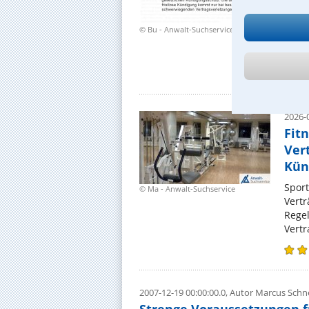
Eine 
Miete
© Bu - Anwalt-Suchservice
überh
nicht
2026-0
Fit
Ver
Kün
Sport
© Ma - Anwalt-Suchservice
Vertr
Regel
Vert
2007-12-19 00:00:00.0,
Autor Marcus Schn