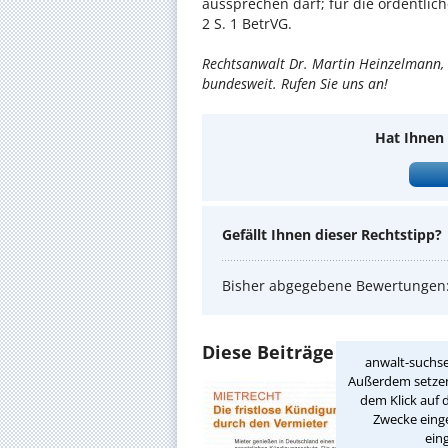
aussprechen darf; für die ordentlic
2 S. 1 BetrVG.
Rechtsanwalt Dr. Martin Heinzelmann, 
bundesweit. Rufen Sie uns an!
Hat Ihnen 
Gefällt Ihnen dieser Rechtstipp?
Bisher abgegebene Bewertungen
Diese Beiträge könnten Sie
anwalt-suchse
Außerdem setzen 
2024-0
dem Klick auf 
Mie
Zwecke einge
Mie
ein