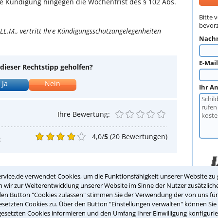
he Kündigung hingegen die Wochenfrist des § 102 Abs.
Bitte 
bevorz
LL.M., vertritt Ihre Kündigungsschutzangelegenheiten
Nach
E-Mai
dieser Rechtstipp geholfen?
Ja
Nein
Ihr A
Ihre Bewertung:
4,0
/
5
(
20
Bewertungen)
:
 auch interessieren:
rvice.de verwendet Cookies, um die Funktionsfähigkeit unserer Website zu 
wir zur Weiterentwicklung unserer Website im Sinne der Nutzer zusätzliche
5-13 21:47:55.0,
Redaktion Anwalt-Suchservice
den Button "Cookies zulassen" stimmen Sie der Verwendung der von uns fü
Bitte 
tvertrag: Wann darf der Vermieter dem
setzten Cookies zu. Über den Button "Einstellungen verwalten" können Sie 
ter fristlos kündigen?
gesetzten Cookies informieren und den Umfang Ihrer Einwilligung konfigurie