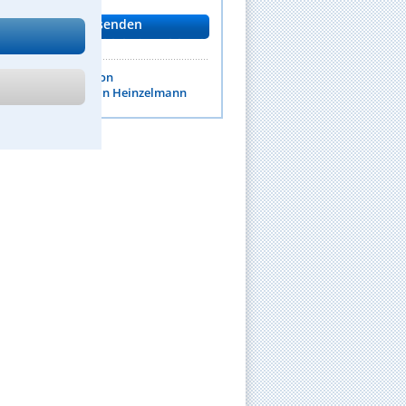
um Kanzleiprofil von
echtsanwalt Martin Heinzelmann