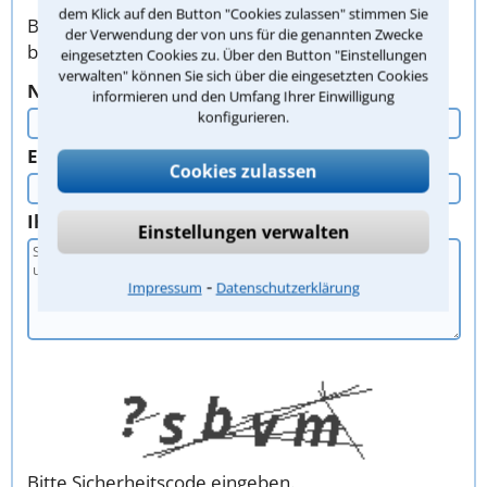
dem Klick auf den Button "Cookies zulassen" stimmen Sie
Bitte verwenden Sie zur Kontaktaufnahme
der Verwendung der von uns für die genannten Zwecke
bevorzugt dieses Formular. Vielen Dank!
eingesetzten Cookies zu. Über den Button "Einstellungen
verwalten" können Sie sich über die eingesetzten Cookies
Nachname, Vorname
informieren und den Umfang Ihrer Einwilligung
konfigurieren.
E-Mail oder Telefon
Cookies zulassen
Ihr Anliegen
Einstellungen verwalten
⁃
Impressum
Datenschutzerklärung
Bitte Sicherheitscode eingeben.