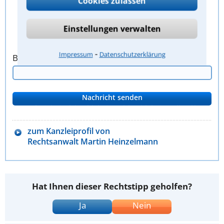
Cookies zulassen
Einstellungen verwalten
⁃
Impressum
Datenschutzerklärung
Bitte Sicherheitscode eingeben.
zum Kanzleiprofil von
Rechtsanwalt Martin Heinzelmann
Hat Ihnen dieser Rechtstipp geholfen?
Ja
Nein