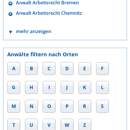
Anwalt Arbeitsrecht Bremen
Anwalt Arbeitsrecht Chemnitz
mehr anzeigen
Anwälte filtern nach Orten
A
B
C
D
E
F
G
H
I
J
K
L
M
N
O
P
R
S
T
U
V
W
Z